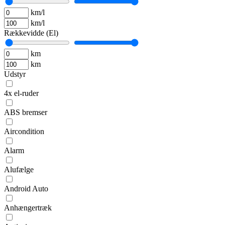
km/l
km/l
Rækkevidde (El)
km
km
Udstyr
4x el-ruder
ABS bremser
Aircondition
Alarm
Alufælge
Android Auto
Anhængertræk