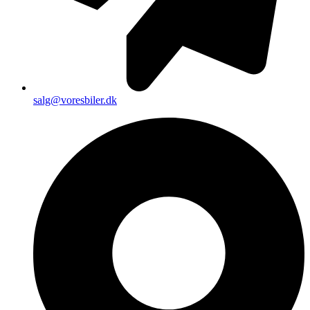
salg@voresbiler.dk