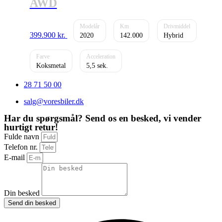
AWD
399.900
kr.
2020
142.000
Hybrid
Koksmetal
5,5
28 71 50 00
salg@voresbiler.dk
Har du spørgsmål? Send os en besked, vi vender
hurtigt retur!
Fulde navn
Telefon nr.
E-mail
Din besked
Send din besked