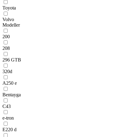
Toyota
Volvo
Modeller
200
208
296 GTB
320d
A250 e
Bentayga
C43
e-tron
E220 d