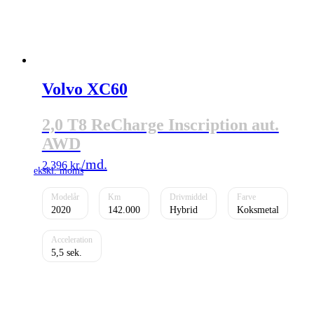
Volvo XC60
2,0 T8 ReCharge Inscription aut.
AWD
2.396
kr.
2020
142.000
Hybrid
Koksmetal
5,5