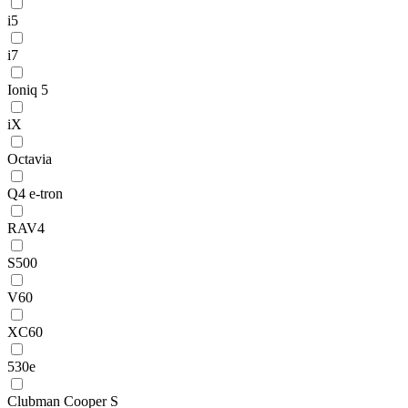
i5
i7
Ioniq 5
iX
Octavia
Q4 e-tron
RAV4
S500
V60
XC60
530e
Clubman Cooper S