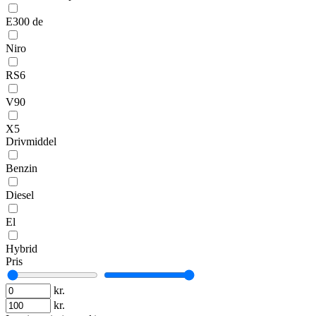
E300 de
Niro
RS6
V90
X5
Drivmiddel
Benzin
Diesel
El
Hybrid
Pris
kr.
kr.