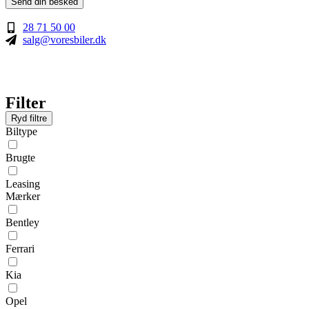
Send din besked
28 71 50 00
salg@voresbiler.dk
Filter
Ryd filtre
Biltype
Brugte
Leasing
Mærker
Bentley
Ferrari
Kia
Opel