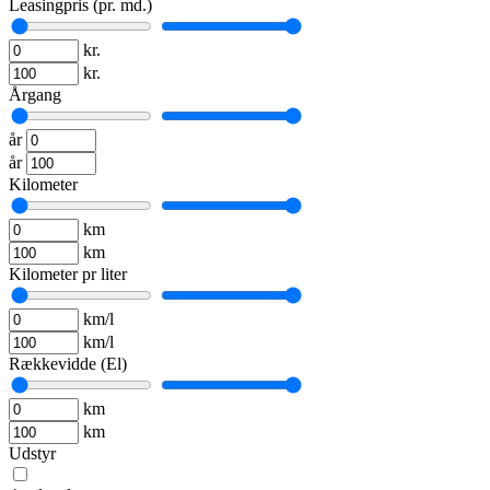
Leasingpris (pr. md.)
kr.
kr.
Årgang
år
år
Kilometer
km
km
Kilometer pr liter
km/l
km/l
Rækkevidde (El)
km
km
Udstyr