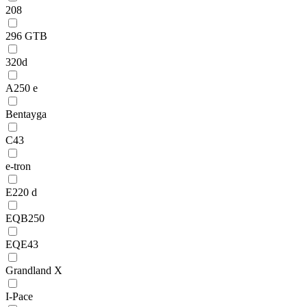
208
296 GTB
320d
A250 e
Bentayga
C43
e-tron
E220 d
EQB250
EQE43
Grandland X
I-Pace