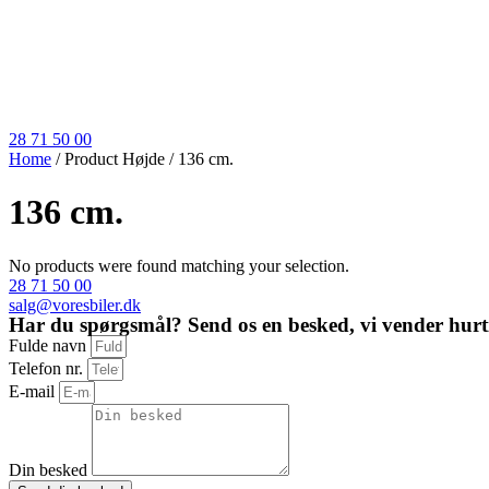
28 71 50 00
Home
/ Product Højde / 136 cm.
136 cm.
No products were found matching your selection.
28 71 50 00
salg@voresbiler.dk
Har du spørgsmål? Send os en besked, vi vender hurti
Fulde navn
Telefon nr.
E-mail
Din besked