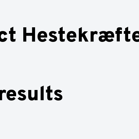
ct Hestekræfte
results