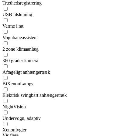
Træthedsregistrering
USB tilslutning
Varme i rat
Vognbaneassistent
2 zone klimaanlæg
360 grader kamera
Aftageligt anhængertræk
BiXenonLamps
Elektrisk svingbart anhængertræk
NightVision
Undervogn, adaptiv
Xenonlygter
Vis flere