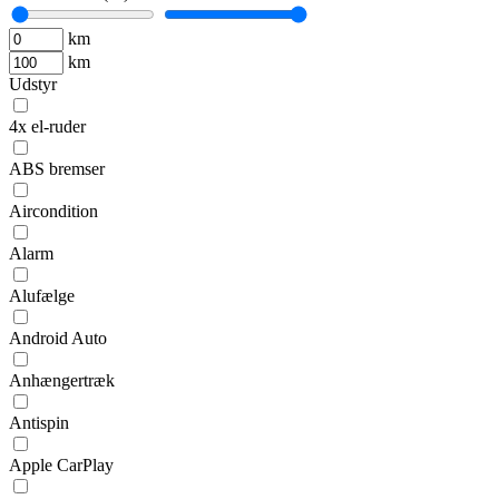
km
km
Udstyr
4x el-ruder
ABS bremser
Aircondition
Alarm
Alufælge
Android Auto
Anhængertræk
Antispin
Apple CarPlay