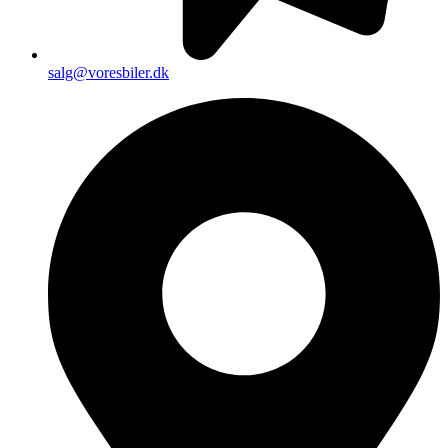
salg@voresbiler.dk