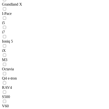
Grandland X
I-Pace
i5
i7
Ioniq 5
iX
M3
Octavia
Q4 e-tron
RAV4
S500
V60