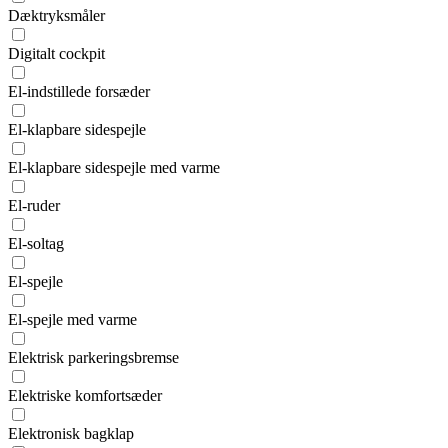
Dæktryksmåler
Digitalt cockpit
El-indstillede forsæder
El-klapbare sidespejle
El-klapbare sidespejle med varme
El-ruder
El-soltag
El-spejle
El-spejle med varme
Elektrisk parkeringsbremse
Elektriske komfortsæder
Elektronisk bagklap