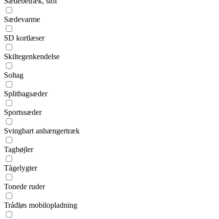
Sædebetræk, stof
Sædevarme
SD kortlæser
Skiltegenkendelse
Soltag
Splitbagsæder
Sportssæder
Svingbart anhængertræk
Tagbøjler
Tågelygter
Tonede ruder
Trådløs mobilopladning