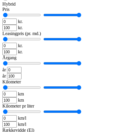
Hybrid
Pris
kr.
kr.
Leasingpris (pr. md.)
kr.
kr.
Årgang
år
år
Kilometer
km
km
Kilometer pr liter
km/l
km/l
Rækkevidde (El)