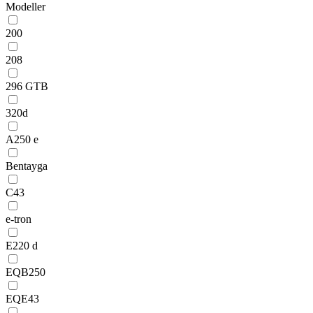
Modeller
200
208
296 GTB
320d
A250 e
Bentayga
C43
e-tron
E220 d
EQB250
EQE43