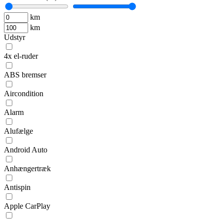
km
km
Udstyr
4x el-ruder
ABS bremser
Aircondition
Alarm
Alufælge
Android Auto
Anhængertræk
Antispin
Apple CarPlay