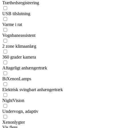
Træthedsregistrering
USB tilslutning
Varme i rat
Vognbaneassistent
2 zone klimaanlæg
360 grader kamera
Aftageligt anhængertræk
BiXenonLamps
Elektrisk svingbart anhængertræk
NightVision
Undervogn, adaptiv
Xenonlygter
Vis flere