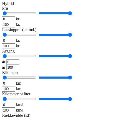
Hybrid
Pris
kr.
kr.
Leasingpris (pr. md.)
kr.
kr.
Årgang
år
år
Kilometer
km
km
Kilometer pr liter
km/l
km/l
Rækkevidde (El)