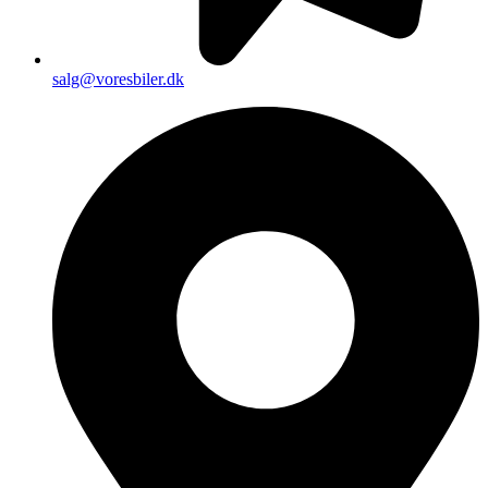
salg@voresbiler.dk