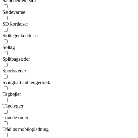
Sædebetræk, stof
Sædevarme
SD kortlæser
Skiltegenkendelse
Soltag
Splitbagsæder
Sportssæder
Svingbart anhængertræk
Tagbøjler
Tågelygter
Tonede ruder
Trådløs mobilopladning