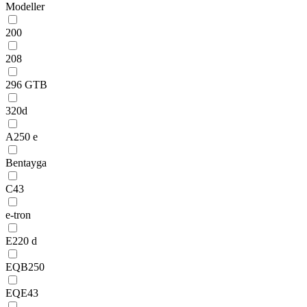
Modeller
200
208
296 GTB
320d
A250 e
Bentayga
C43
e-tron
E220 d
EQB250
EQE43