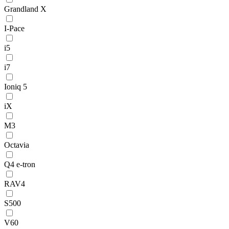
Grandland X
I-Pace
i5
i7
Ioniq 5
iX
M3
Octavia
Q4 e-tron
RAV4
S500
V60