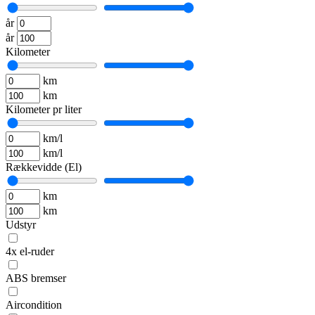
år
år
Kilometer
km
km
Kilometer pr liter
km/l
km/l
Rækkevidde (El)
km
km
Udstyr
4x el-ruder
ABS bremser
Aircondition