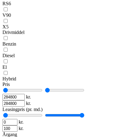
RS6
V90
X5
Drivmiddel
Benzin
Diesel
El
Hybrid
Pris
kr.
kr.
Leasingpris (pr. md.)
kr.
kr.
Årgang