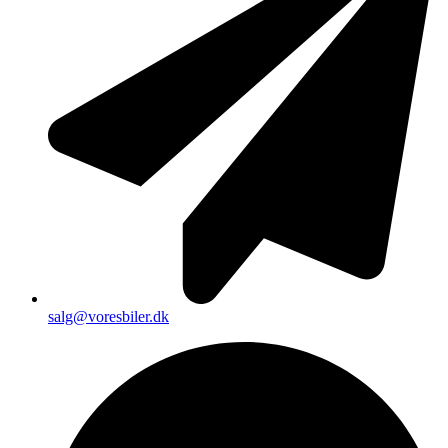
salg@voresbiler.dk