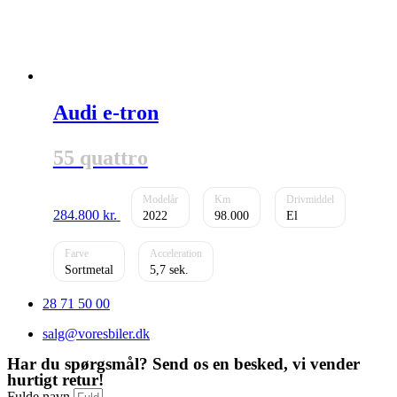
Audi e-tron
55 quattro
284.800
kr.
2022
98.000
El
Sortmetal
5,7
28 71 50 00
salg@voresbiler.dk
Har du spørgsmål? Send os en besked, vi vender
hurtigt retur!
Fulde navn