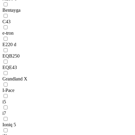
Bentayga
C43
e-tron
E220 d
EQB250
EQE43
Grandland X
I-Pace
i5
i7
Ioniq 5