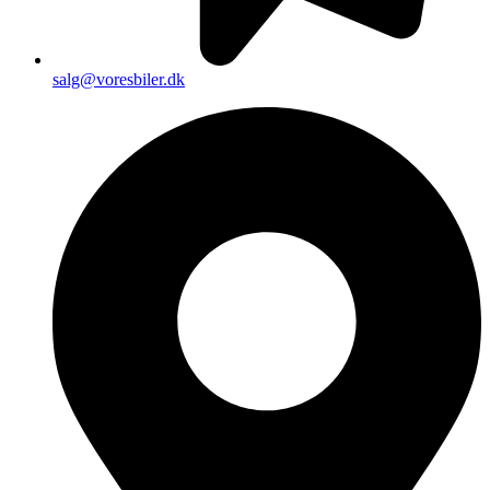
salg@voresbiler.dk