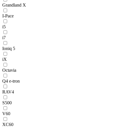
Grandland X
I-Pace
i5
i7
Ioniq 5
iX
Octavia
Q4 e-tron
RAV4
S500
V60
XC60