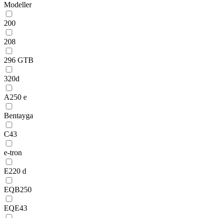
Modeller
200
208
296 GTB
320d
A250 e
Bentayga
C43
e-tron
E220 d
EQB250
EQE43