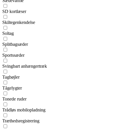
Sædevarme
SD kortlæser
Skiltegenkendelse
Soltag
Splitbagsæder
Sportssæder
Svingbart anhængertræk
Tagbøjler
Tågelygter
Tonede ruder
Trådløs mobilopladning
Træthedsregistrering