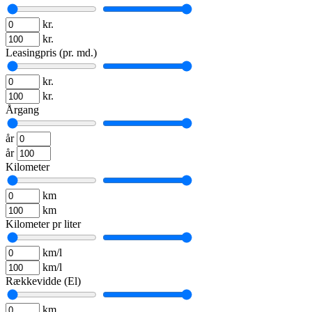
kr.
kr.
Leasingpris (pr. md.)
kr.
kr.
Årgang
år
år
Kilometer
km
km
Kilometer pr liter
km/l
km/l
Rækkevidde (El)
km