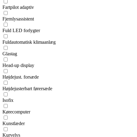
Fartpilot adaptiv
Fjernlysassistent
Fuld LED forlygter
Fuldautomatisk klimaanlæg
Glastag
Head-up display
Højdejust. forsæde
Højdejusterbart førersæde
Isofix
Kørecomputer
Kunstlæder
Kurvelys