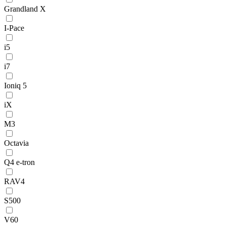
Grandland X
I-Pace
i5
i7
Ioniq 5
iX
M3
Octavia
Q4 e-tron
RAV4
S500
V60