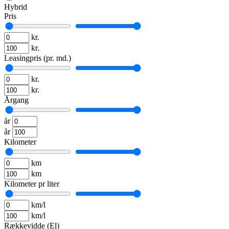
Hybrid
Pris
kr.
kr.
Leasingpris (pr. md.)
kr.
kr.
Årgang
år
år
Kilometer
km
km
Kilometer pr liter
km/l
km/l
Rækkevidde (El)