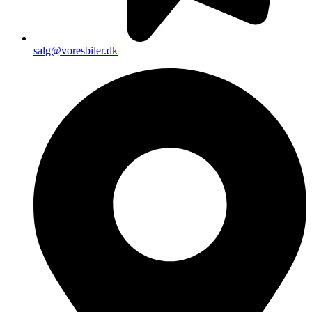
salg@voresbiler.dk