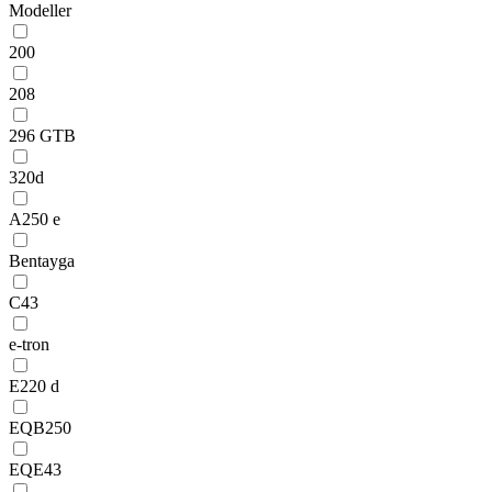
Modeller
200
208
296 GTB
320d
A250 e
Bentayga
C43
e-tron
E220 d
EQB250
EQE43