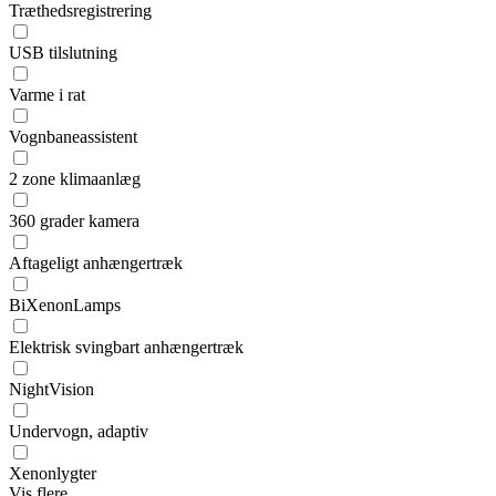
Træthedsregistrering
USB tilslutning
Varme i rat
Vognbaneassistent
2 zone klimaanlæg
360 grader kamera
Aftageligt anhængertræk
BiXenonLamps
Elektrisk svingbart anhængertræk
NightVision
Undervogn, adaptiv
Xenonlygter
Vis flere