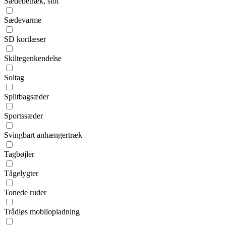
Sædebetræk, stof
Sædevarme
SD kortlæser
Skiltegenkendelse
Soltag
Splitbagsæder
Sportssæder
Svingbart anhængertræk
Tagbøjler
Tågelygter
Tonede ruder
Trådløs mobilopladning