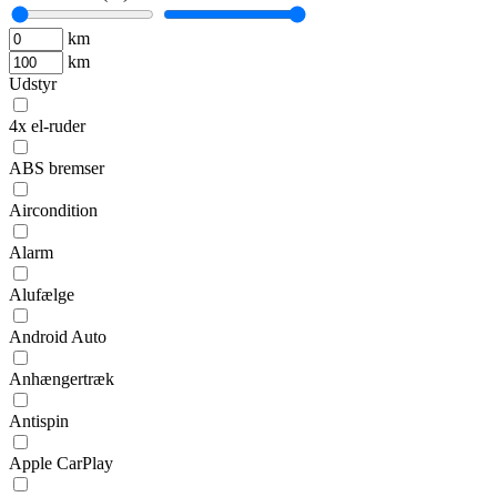
km
km
Udstyr
4x el-ruder
ABS bremser
Aircondition
Alarm
Alufælge
Android Auto
Anhængertræk
Antispin
Apple CarPlay