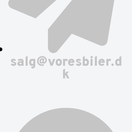
salg@voresbiler.d
k