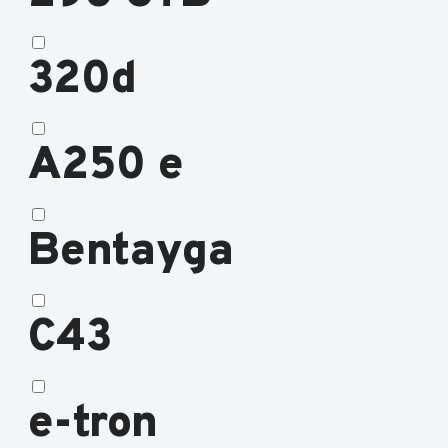
320d
A250 e
Bentayga
C43
e-tron