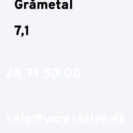
Gråmetal
7,1
28 71 50 00
salg@voresbiler.dk