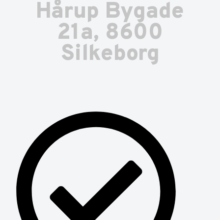
Hårup Bygade
21a, 8600
Silkeborg