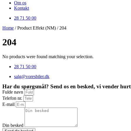
Om os
Kontakt
28 71 50 00
Home
/ Product Effekt (NM) / 204
204
No products were found matching your selection.
28 71 50 00
salg@voresbiler.dk
Har du spørgsmål? Send os en besked, vi vender hurti
Fulde navn
Telefon nr.
E-mail
Din besked