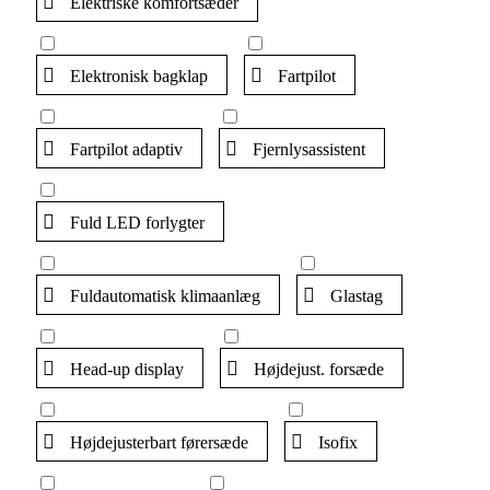
Elektriske komfortsæder
Elektronisk bagklap
Fartpilot
Fartpilot adaptiv
Fjernlysassistent
Fuld LED forlygter
Fuldautomatisk klimaanlæg
Glastag
Head-up display
Højdejust. forsæde
Højdejusterbart førersæde
Isofix