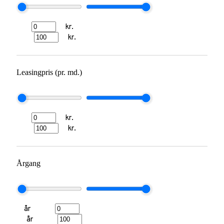
kr.
kr.
Leasingpris (pr. md.)
kr.
kr.
Årgang
år
år