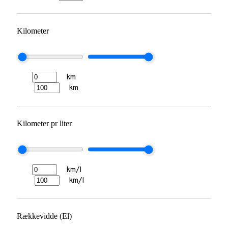
Kilometer
km
km
Kilometer pr liter
km/l
km/l
Rækkevidde (El)