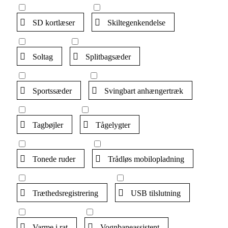
SD kortlæser
Skiltegenkendelse
Soltag
Splitbagsæder
Sportssæder
Svingbart anhængertræk
Tagbøjler
Tågelygter
Tonede ruder
Trådløs mobilopladning
Træthedsregistrering
USB tilslutning
Varme i rat
Vognbaneassistent