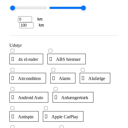
km
km
Udstyr
4x el-ruder
ABS bremser
Aircondition
Alarm
Alufælge
Android Auto
Anhængertræk
Antispin
Apple CarPlay