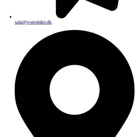
salg@voresbiler.dk