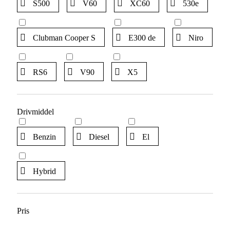
S500
V60
XC60
530e
Clubman Cooper S
E300 de
Niro
RS6
V90
X5
Drivmiddel
Benzin
Diesel
El
Hybrid
Pris