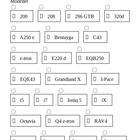
Modeller
200
208
296 GTB
320d
A250 e
Bentayga
C43
e-tron
E220 d
EQB250
EQE43
Grandland X
I-Pace
i5
i7
Ioniq 5
iX
Octavia
Q4 e-tron
RAV4