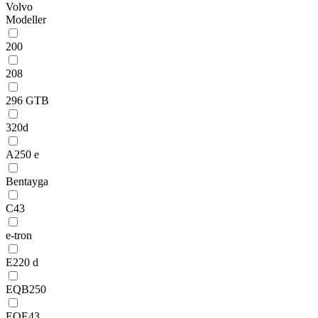
Volvo
Modeller
200
208
296 GTB
320d
A250 e
Bentayga
C43
e-tron
E220 d
EQB250
EQE43