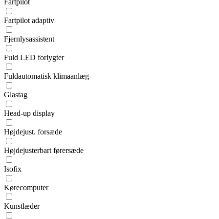
Fartpilot
Fartpilot adaptiv
Fjernlysassistent
Fuld LED forlygter
Fuldautomatisk klimaanlæg
Glastag
Head-up display
Højdejust. forsæde
Højdejusterbart førersæde
Isofix
Kørecomputer
Kunstlæder