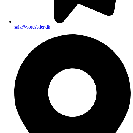
salg@voresbiler.dk