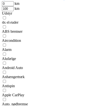
km
km
Udstyr
4x el-ruder
ABS bremser
Aircondition
Alarm
Alufælge
Android Auto
Anhængertræk
Antispin
Apple CarPlay
Auto. nødbremse