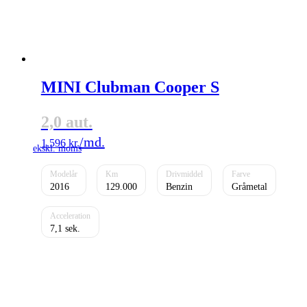
MINI Clubman Cooper S
2,0 aut.
1.596
kr.
2016
129.000
Benzin
Gråmetal
7,1