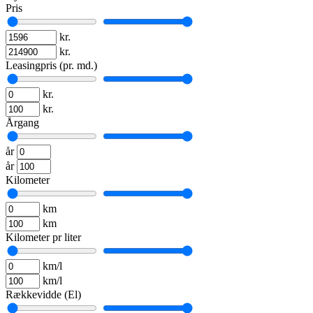
Pris
kr.
kr.
Leasingpris (pr. md.)
kr.
kr.
Årgang
år
år
Kilometer
km
km
Kilometer pr liter
km/l
km/l
Rækkevidde (El)