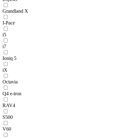
Grandland X
I-Pace
i5
i7
Ioniq 5
iX
Octavia
Q4 e-tron
RAV4
S500
V60