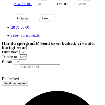
214.900
kr.
2016
129.000
Benzin
Gråmetal
7,1
28 71 50 00
salg@voresbiler.dk
Har du spørgsmål? Send os en besked, vi vender
hurtigt retur!
Fulde navn
Telefon nr.
E-mail
Din besked
Send din besked