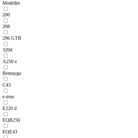
Modeller
200
208
296 GTB
320d
A250 e
Bentayga
C43
e-tron
E220 d
EQB250
EQE43