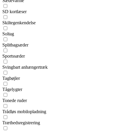
Sædevarme
SD kortlæser
Skiltegenkendelse
Soltag
Splitbagsæder
Sportssæder
Svingbart anhængertræk
Tagbøjler
Tågelygter
Tonede ruder
Trådløs mobilopladning
Træthedsregistrering