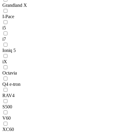
Grandland X
I-Pace
i5
i7
Ioniq 5
iX
Octavia
Q4 e-tron
RAV4
S500
V60
XC60