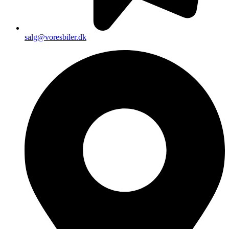
salg@voresbiler.dk