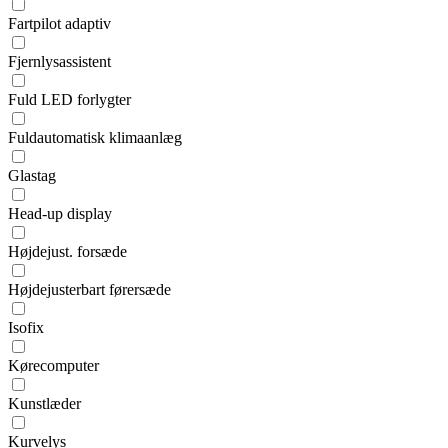
Fartpilot adaptiv
Fjernlysassistent
Fuld LED forlygter
Fuldautomatisk klimaanlæg
Glastag
Head-up display
Højdejust. forsæde
Højdejusterbart førersæde
Isofix
Kørecomputer
Kunstlæder
Kurvelys