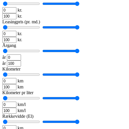
kr.
kr.
Leasingpris (pr. md.)
kr.
kr.
Årgang
år
år
Kilometer
km
km
Kilometer pr liter
km/l
km/l
Rækkevidde (El)
km