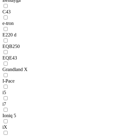
Bentayga
C43
e-tron
E220 d
EQB250
EQE43
Grandland X
I-Pace
i5
i7
Ioniq 5
iX