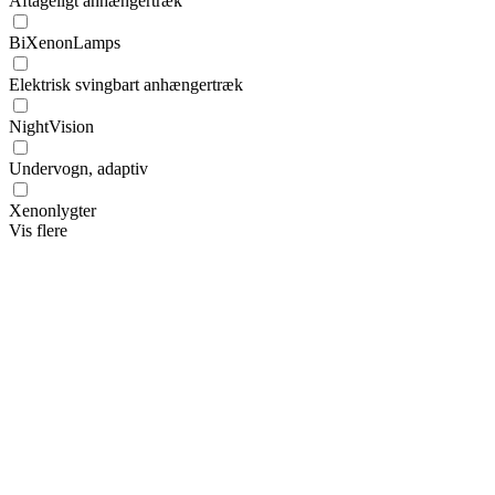
Aftageligt anhængertræk
BiXenonLamps
Elektrisk svingbart anhængertræk
NightVision
Undervogn, adaptiv
Xenonlygter
Vis flere