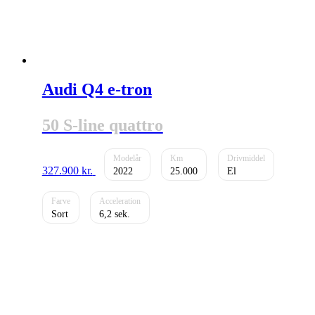
Audi Q4 e-tron
50 S-line quattro
327.900
kr.
2022
25.000
El
Sort
6,2