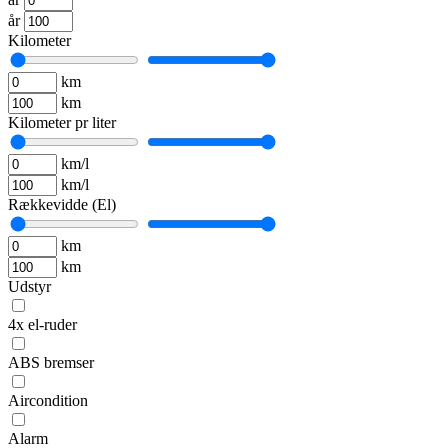
år
Kilometer
km
km
Kilometer pr liter
km/l
km/l
Rækkevidde (El)
km
km
Udstyr
4x el-ruder
ABS bremser
Aircondition
Alarm