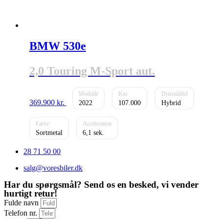
BMW 530e
2,0 Touring M-Sport aut.
369.900
kr.
2022
107.000
Hybrid
Sortmetal
6,1
28 71 50 00
salg@voresbiler.dk
Har du spørgsmål? Send os en besked, vi vender
hurtigt retur!
Fulde navn
Telefon nr.