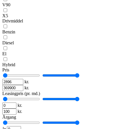
V90
X5
Drivmiddel
Benzin
Diesel
El
Hybrid
Pris
kr.
kr.
Leasingpris (pr. md.)
kr.
kr.
Årgang
år