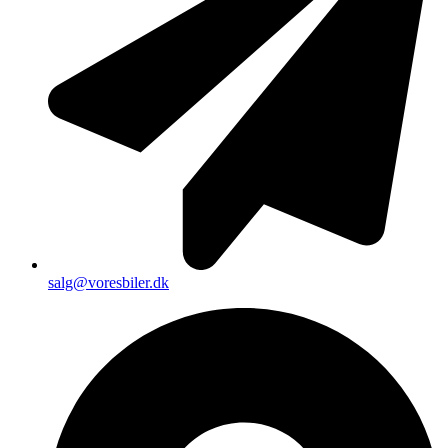
salg@voresbiler.dk