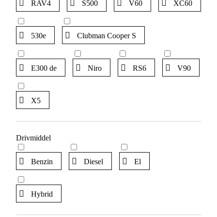
RAV4
S500
V60
XC60
530e
Clubman Cooper S
E300 de
Niro
RS6
V90
X5
Drivmiddel
Benzin
Diesel
El
Hybrid