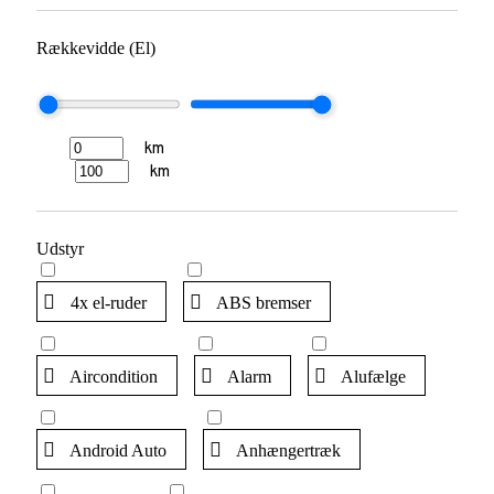
Rækkevidde (El)
km
km
Udstyr
4x el-ruder
ABS bremser
Aircondition
Alarm
Alufælge
Android Auto
Anhængertræk