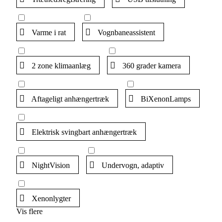
Varme i rat
Vognbaneassistent
2 zone klimaanlæg
360 grader kamera
Aftageligt anhængertræk
BiXenonLamps
Elektrisk svingbart anhængertræk
NightVision
Undervogn, adaptiv
Xenonlygter
Vis flere