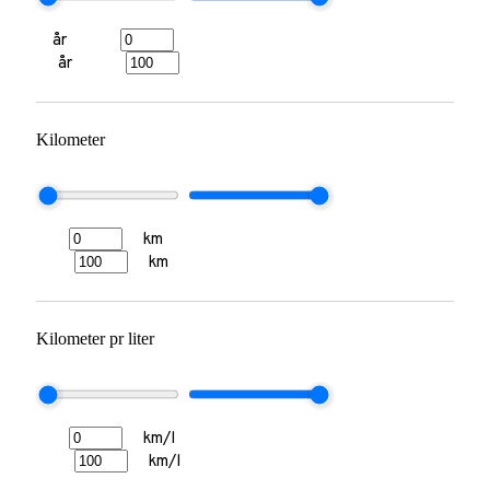
år
år
Kilometer
km
km
Kilometer pr liter
km/l
km/l