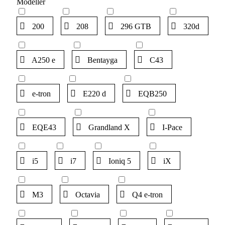
Modeller
200
208
296 GTB
320d
A250 e
Bentayga
C43
e-tron
E220 d
EQB250
EQE43
Grandland X
I-Pace
i5
i7
Ioniq 5
iX
M3
Octavia
Q4 e-tron