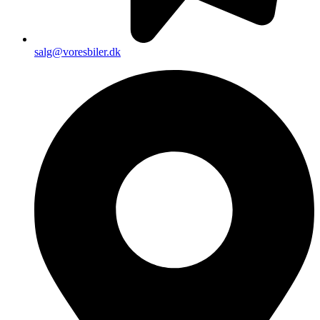
salg@voresbiler.dk