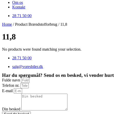
Om os
Kontakt
28 71 50 00
Home
/ Product Brændstofforbrug / 11,8
11,8
No products were found matching your selection.
28 71 50 00
salg@voresbiler.dk
Har du spørgsmål? Send os en besked, vi vender hurti
Fulde navn
Telefon nr.
E-mail
Din besked