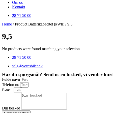
Om os
Kontakt
28 71 50 00
Home
/ Product Batterikapacitet (kWh) / 9,5
9,5
No products were found matching your selection.
28 71 50 00
salg@voresbiler.dk
Har du spørgsmål? Send os en besked, vi vender hurti
Fulde navn
Telefon nr.
E-mail
Din besked