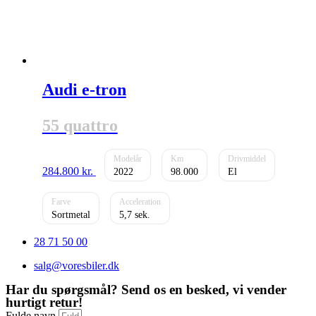
Audi e-tron
55 quattro
284.800
kr.
2022
98.000
El
Sortmetal
5,7
28 71 50 00
salg@voresbiler.dk
Har du spørgsmål? Send os en besked, vi vender
hurtigt retur!
Fulde navn