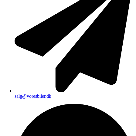
salg@voresbiler.dk