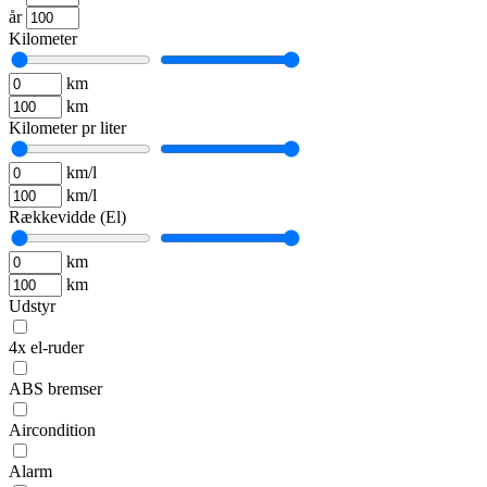
år
Kilometer
km
km
Kilometer pr liter
km/l
km/l
Rækkevidde (El)
km
km
Udstyr
4x el-ruder
ABS bremser
Aircondition
Alarm