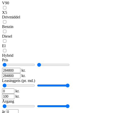
V90
X5
Drivmiddel
Benzin
Diesel
El
Hybrid
Pris
kr.
kr.
Leasingpris (pr. md.)
kr.
kr.
Årgang
år