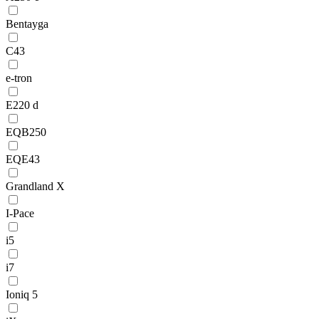
Bentayga
C43
e-tron
E220 d
EQB250
EQE43
Grandland X
I-Pace
i5
i7
Ioniq 5