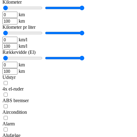
Kilometer
km
km
Kilometer pr liter
km/l
km/l
Rækkevidde (El)
km
km
Udstyr
4x el-ruder
ABS bremser
Aircondition
Alarm
Alufælge