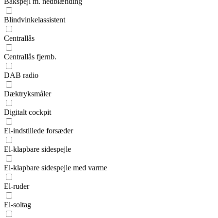
Bakspejl m. nedblænding
Blindvinkelassistent
Centrallås
Centrallås fjernb.
DAB radio
Dæktryksmåler
Digitalt cockpit
El-indstillede forsæder
El-klapbare sidespejle
El-klapbare sidespejle med varme
El-ruder
El-soltag