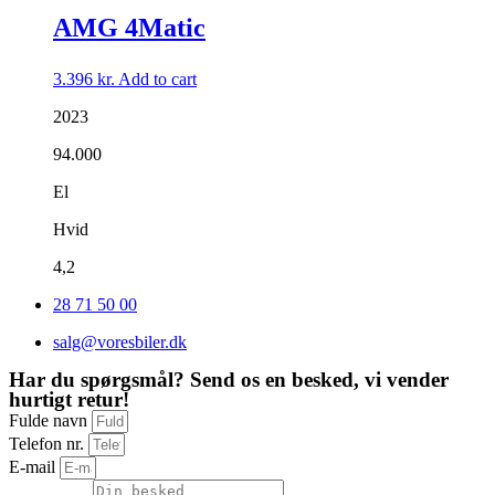
AMG 4Matic
3.396
kr.
Add to cart
2023
94.000
El
Hvid
4,2
28 71 50 00
salg@voresbiler.dk
Har du spørgsmål? Send os en besked, vi vender
hurtigt retur!
Fulde navn
Telefon nr.
E-mail