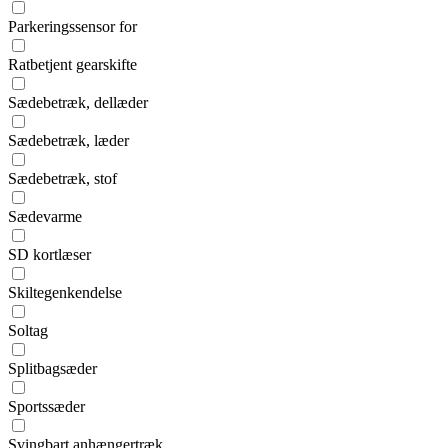
Parkeringssensor for
Ratbetjent gearskifte
Sædebetræk, dellæder
Sædebetræk, læder
Sædebetræk, stof
Sædevarme
SD kortlæser
Skiltegenkendelse
Soltag
Splitbagsæder
Sportssæder
Svingbart anhængertræk