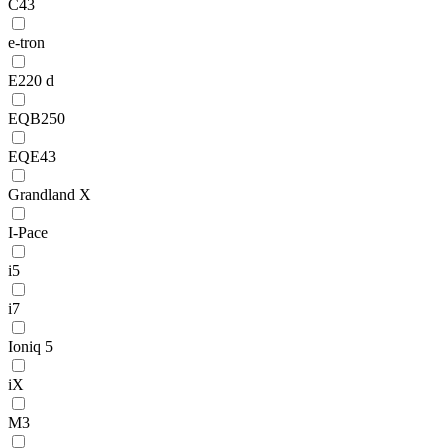
C43
e-tron
E220 d
EQB250
EQE43
Grandland X
I-Pace
i5
i7
Ioniq 5
iX
M3