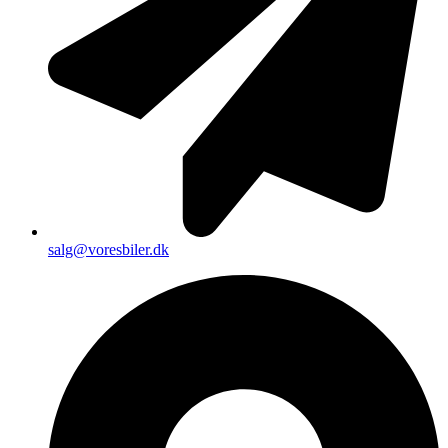
salg@voresbiler.dk