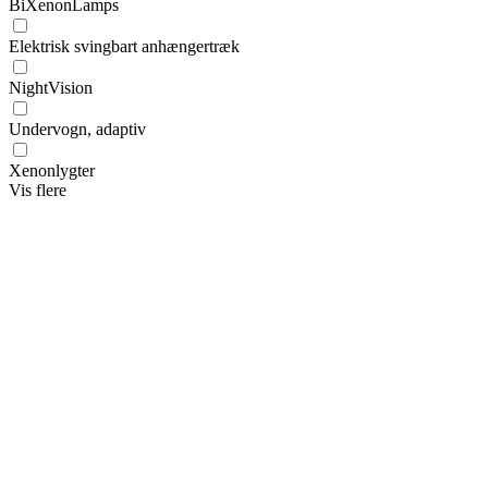
BiXenonLamps
Elektrisk svingbart anhængertræk
NightVision
Undervogn, adaptiv
Xenonlygter
Vis flere