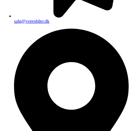
salg@voresbiler.dk