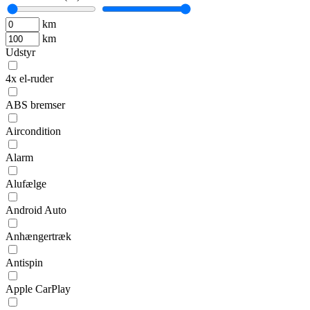
km
km
Udstyr
4x el-ruder
ABS bremser
Aircondition
Alarm
Alufælge
Android Auto
Anhængertræk
Antispin
Apple CarPlay