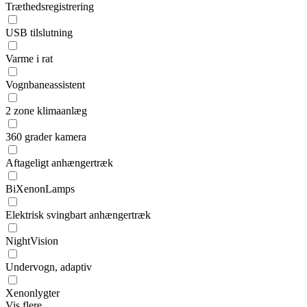
Træthedsregistrering
USB tilslutning
Varme i rat
Vognbaneassistent
2 zone klimaanlæg
360 grader kamera
Aftageligt anhængertræk
BiXenonLamps
Elektrisk svingbart anhængertræk
NightVision
Undervogn, adaptiv
Xenonlygter
Vis flere