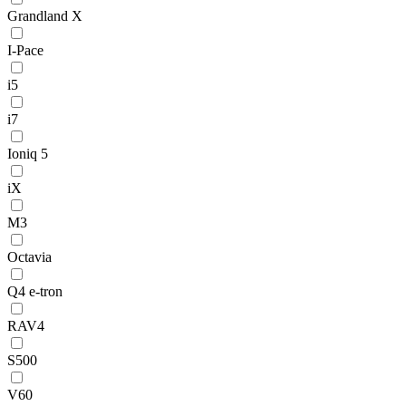
Grandland X
I-Pace
i5
i7
Ioniq 5
iX
M3
Octavia
Q4 e-tron
RAV4
S500
V60