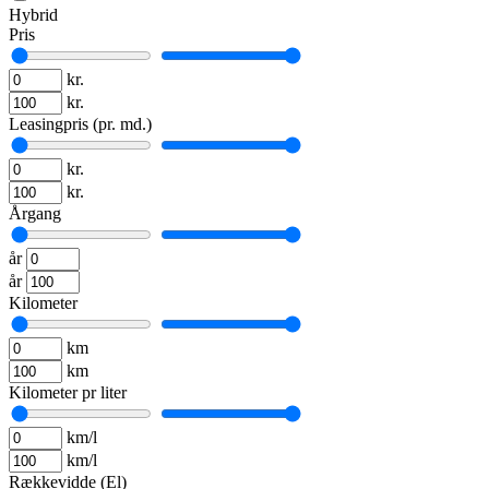
Hybrid
Pris
kr.
kr.
Leasingpris (pr. md.)
kr.
kr.
Årgang
år
år
Kilometer
km
km
Kilometer pr liter
km/l
km/l
Rækkevidde (El)