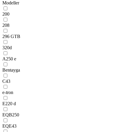
Modeller
200
208
296 GTB
320d
A250 e
Bentayga
C43
e-tron
E220 d
EQB250
EQE43