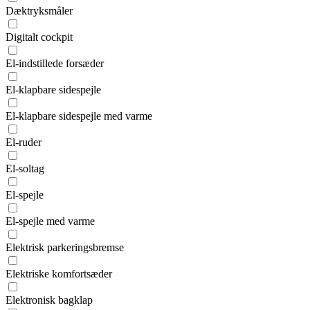
Dæktryksmåler
Digitalt cockpit
El-indstillede forsæder
El-klapbare sidespejle
El-klapbare sidespejle med varme
El-ruder
El-soltag
El-spejle
El-spejle med varme
Elektrisk parkeringsbremse
Elektriske komfortsæder
Elektronisk bagklap