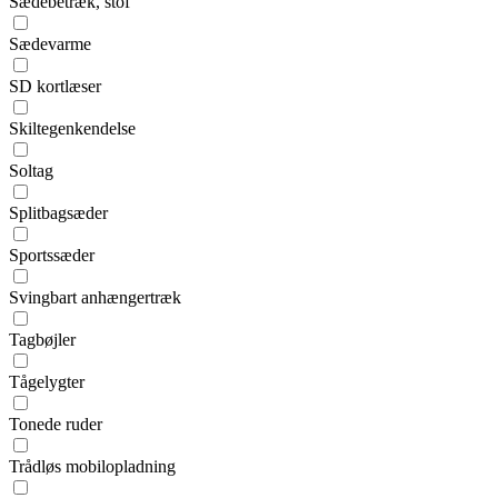
Sædebetræk, stof
Sædevarme
SD kortlæser
Skiltegenkendelse
Soltag
Splitbagsæder
Sportssæder
Svingbart anhængertræk
Tagbøjler
Tågelygter
Tonede ruder
Trådløs mobilopladning