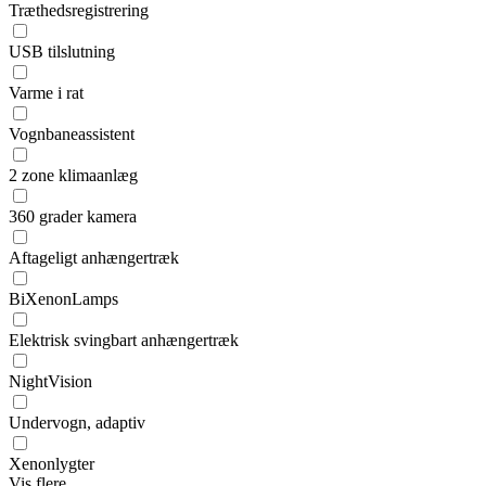
Træthedsregistrering
USB tilslutning
Varme i rat
Vognbaneassistent
2 zone klimaanlæg
360 grader kamera
Aftageligt anhængertræk
BiXenonLamps
Elektrisk svingbart anhængertræk
NightVision
Undervogn, adaptiv
Xenonlygter
Vis flere