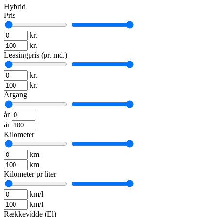
Hybrid
Pris
kr.
kr.
Leasingpris (pr. md.)
kr.
kr.
Årgang
år
år
Kilometer
km
km
Kilometer pr liter
km/l
km/l
Rækkevidde (El)