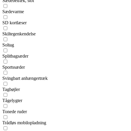
Sædebetræk, stof
Sædevarme
SD kortlæser
Skiltegenkendelse
Soltag
Splitbagsæder
Sportssæder
Svingbart anhængertræk
Tagbøjler
Tågelygter
Tonede ruder
Trådløs mobilopladning