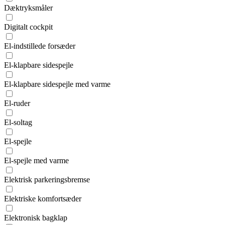
Dæktryksmåler
Digitalt cockpit
El-indstillede forsæder
El-klapbare sidespejle
El-klapbare sidespejle med varme
El-ruder
El-soltag
El-spejle
El-spejle med varme
Elektrisk parkeringsbremse
Elektriske komfortsæder
Elektronisk bagklap