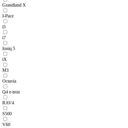
Grandland X
I-Pace
i5
i7
Ioniq 5
iX
M3
Octavia
Q4 e-tron
RAV4
S500
V60