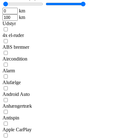
km
km
Udstyr
4x el-ruder
ABS bremser
Aircondition
Alarm
Alufælge
Android Auto
Anhængertræk
Antispin
Apple CarPlay