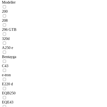
Modeller
200
208
296 GTB
320d
A250 e
Bentayga
C43
e-tron
E220 d
EQB250
EQE43