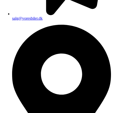
salg@voresbiler.dk