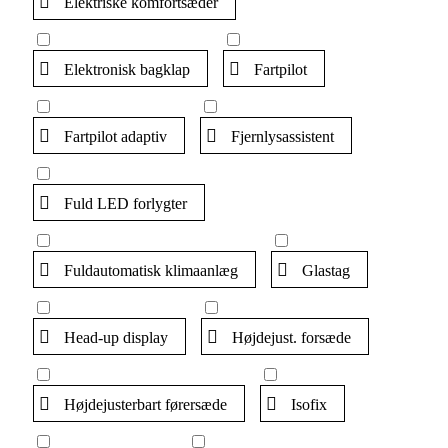
Elektriske komfortsæder
Elektronisk bagklap
Fartpilot
Fartpilot adaptiv
Fjernlysassistent
Fuld LED forlygter
Fuldautomatisk klimaanlæg
Glastag
Head-up display
Højdejust. forsæde
Højdejusterbart førersæde
Isofix