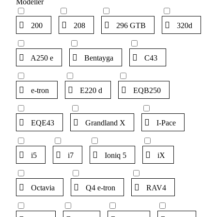
Modeller
200
208
296 GTB
320d
A250 e
Bentayga
C43
e-tron
E220 d
EQB250
EQE43
Grandland X
I-Pace
i5
i7
Ioniq 5
iX
Octavia
Q4 e-tron
RAV4