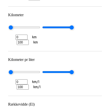
Kilometer
km
km
Kilometer pr liter
km/l
km/l
Rækkevidde (El)