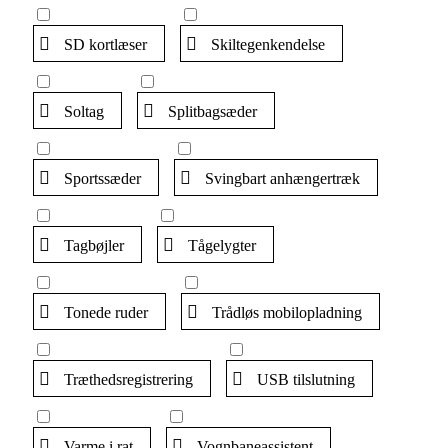
SD kortlæser
Skiltegenkendelse
Soltag
Splitbagsæder
Sportssæder
Svingbart anhængertræk
Tagbøjler
Tågelygter
Tonede ruder
Trådløs mobilopladning
Træthedsregistrering
USB tilslutning
Varme i rat
Vognbaneassistent