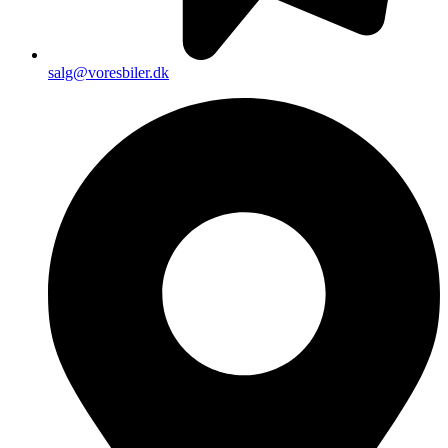
salg@voresbiler.dk