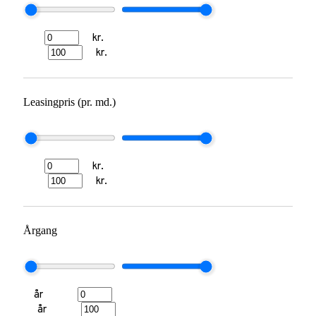
kr.
kr.
Leasingpris (pr. md.)
kr.
kr.
Årgang
år
år