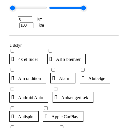
km
km
Udstyr
4x el-ruder
ABS bremser
Aircondition
Alarm
Alufælge
Android Auto
Anhængertræk
Antispin
Apple CarPlay