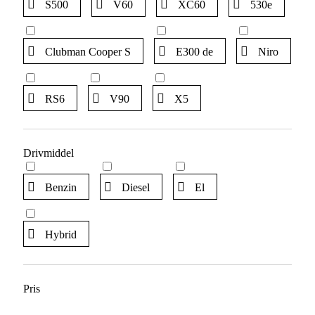
S500
V60
XC60
530e
Clubman Cooper S
E300 de
Niro
RS6
V90
X5
Drivmiddel
Benzin
Diesel
El
Hybrid
Pris