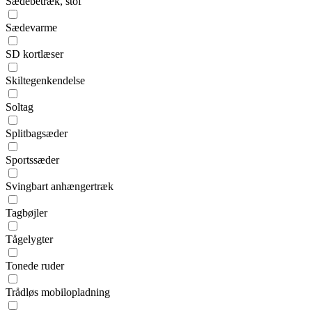
Sædebetræk, stof
Sædevarme
SD kortlæser
Skiltegenkendelse
Soltag
Splitbagsæder
Sportssæder
Svingbart anhængertræk
Tagbøjler
Tågelygter
Tonede ruder
Trådløs mobilopladning