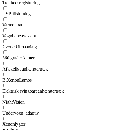
Træthedsregistrering
USB tilslutning
Varme i rat
Vognbaneassistent
2 zone klimaanlæg
360 grader kamera
Aftageligt anhængertræk
BiXenonLamps
Elektrisk svingbart anhængertræk
NightVision
Undervogn, adaptiv
Xenonlygter
Vis flere