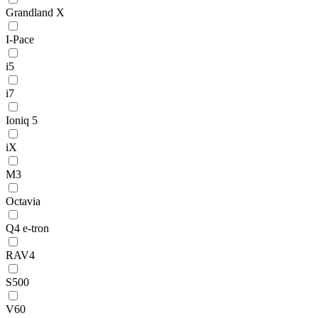
Grandland X
I-Pace
i5
i7
Ioniq 5
iX
M3
Octavia
Q4 e-tron
RAV4
S500
V60