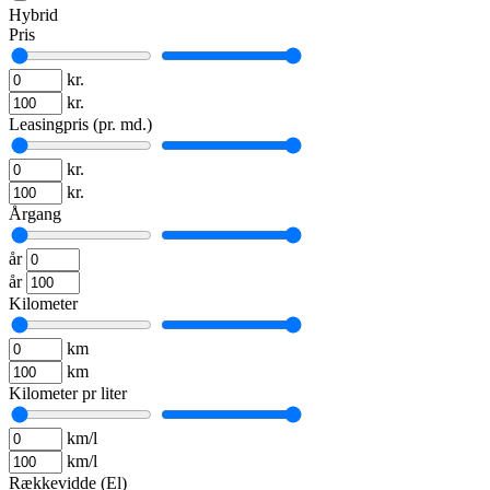
Hybrid
Pris
kr.
kr.
Leasingpris (pr. md.)
kr.
kr.
Årgang
år
år
Kilometer
km
km
Kilometer pr liter
km/l
km/l
Rækkevidde (El)