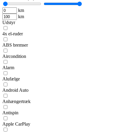
km
km
Udstyr
4x el-ruder
ABS bremser
Aircondition
Alarm
Alufælge
Android Auto
Anhængertræk
Antispin
Apple CarPlay