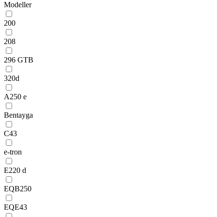
Modeller
200
208
296 GTB
320d
A250 e
Bentayga
C43
e-tron
E220 d
EQB250
EQE43