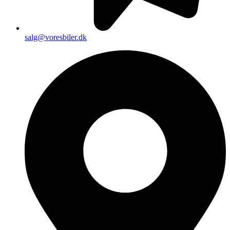
salg@voresbiler.dk