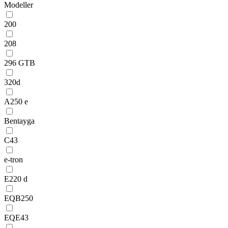
Modeller
200
208
296 GTB
320d
A250 e
Bentayga
C43
e-tron
E220 d
EQB250
EQE43