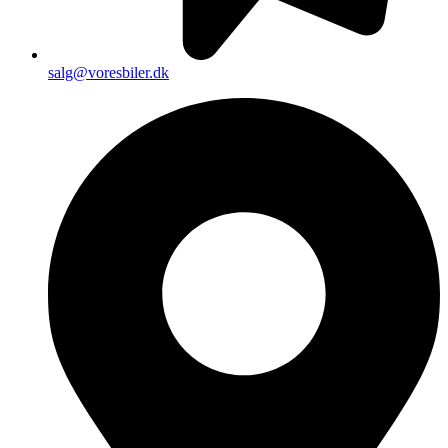
salg@voresbiler.dk