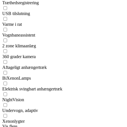
Træthedsregistrering
USB tilslutning
Varme i rat
Vognbaneassistent
2 zone klimaanlæg
360 grader kamera
Aftageligt anhængertræk
BiXenonLamps
Elektrisk svingbart anhængertræk
NightVision
Undervogn, adaptiv
Xenonlygter
Vis flere