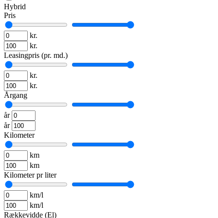
Hybrid
Pris
kr.
kr.
Leasingpris (pr. md.)
kr.
kr.
Årgang
år
år
Kilometer
km
km
Kilometer pr liter
km/l
km/l
Rækkevidde (El)