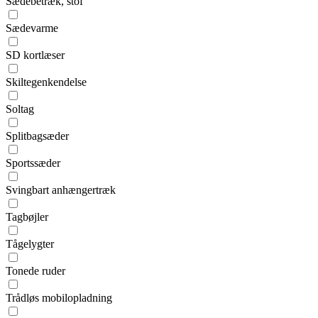
Sædebetræk, stof
Sædevarme
SD kortlæser
Skiltegenkendelse
Soltag
Splitbagsæder
Sportssæder
Svingbart anhængertræk
Tagbøjler
Tågelygter
Tonede ruder
Trådløs mobilopladning