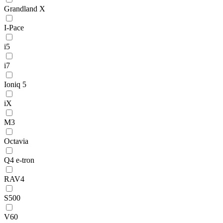
Grandland X
I-Pace
i5
i7
Ioniq 5
iX
M3
Octavia
Q4 e-tron
RAV4
S500
V60