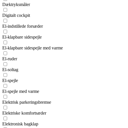
Dæktryksmåler
Digitalt cockpit
El-indstillede forsæder
El-klapbare sidespejle
El-klapbare sidespejle med varme
El-ruder
El-soltag
El-spejle
El-spejle med varme
Elektrisk parkeringsbremse
Elektriske komfortsæder
Elektronisk bagklap