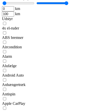
km
km
Udstyr
4x el-ruder
ABS bremser
Aircondition
Alarm
Alufælge
Android Auto
Anhængertræk
Antispin
Apple CarPlay