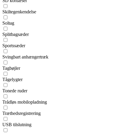
SD kortlæser
Skiltegenkendelse
Soltag
Splitbagsæder
Sportssæder
Svingbart anhængertræk
Tagbøjler
Tågelygter
Tonede ruder
Trådløs mobilopladning
Træthedsregistrering
USB tilslutning