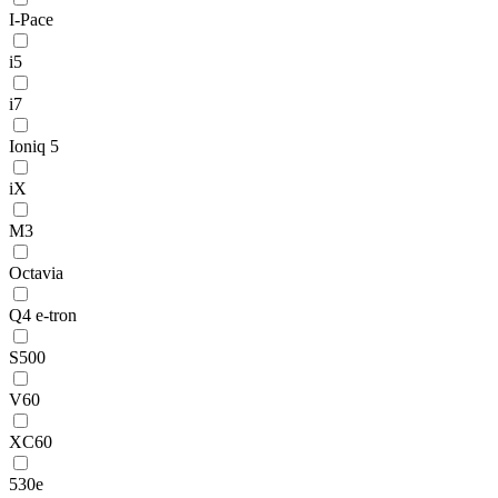
I-Pace
i5
i7
Ioniq 5
iX
M3
Octavia
Q4 e-tron
S500
V60
XC60
530e