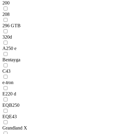
200
208
296 GTB
320d
A250 e
Bentayga
C43
e-tron
E220 d
EQB250
EQE43
Grandland X