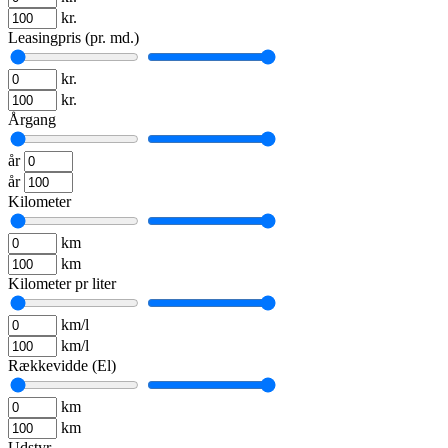
kr.
Leasingpris (pr. md.)
kr.
kr.
Årgang
år
år
Kilometer
km
km
Kilometer pr liter
km/l
km/l
Rækkevidde (El)
km
km
Udstyr