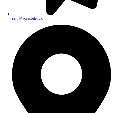
salg@voresbiler.dk