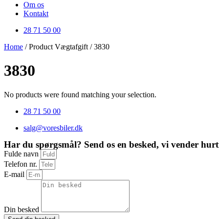
Om os
Kontakt
28 71 50 00
Home
/ Product Vægtafgift / 3830
3830
No products were found matching your selection.
28 71 50 00
salg@voresbiler.dk
Har du spørgsmål? Send os en besked, vi vender hurti
Fulde navn
Telefon nr.
E-mail
Din besked