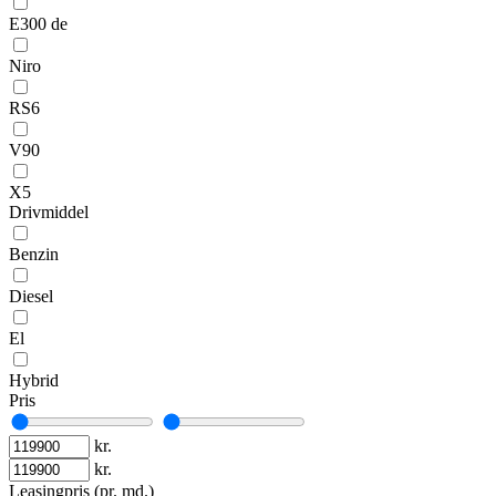
E300 de
Niro
RS6
V90
X5
Drivmiddel
Benzin
Diesel
El
Hybrid
Pris
kr.
kr.
Leasingpris (pr. md.)