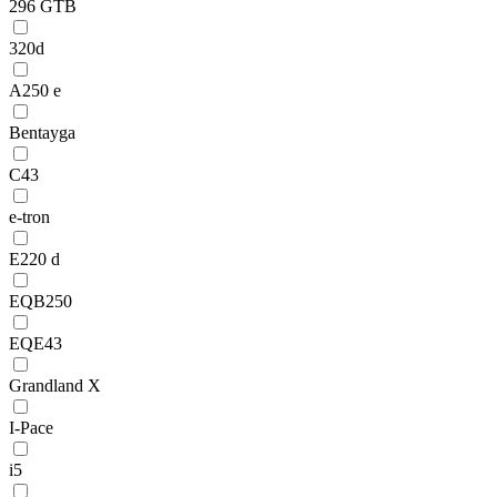
296 GTB
320d
A250 e
Bentayga
C43
e-tron
E220 d
EQB250
EQE43
Grandland X
I-Pace
i5