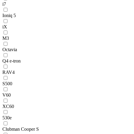
i7
Ioniq 5
iX
M3
Octavia
Q4 e-tron
RAV4
S500
V60
XC60
530e
Clubman Cooper S