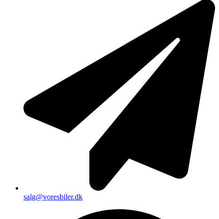
salg@voresbiler.dk