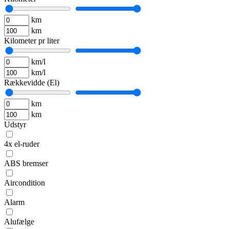
km
km
Kilometer pr liter
km/l
km/l
Rækkevidde (El)
km
km
Udstyr
4x el-ruder
ABS bremser
Aircondition
Alarm
Alufælge