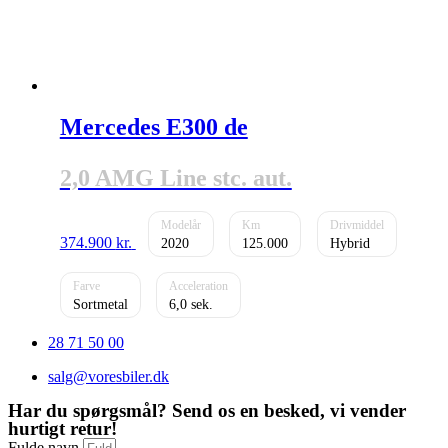
Mercedes E300 de
2,0 AMG Line stc. aut.
374.900
kr.
2020
125.000
Hybrid
Sortmetal
6,0
28 71 50 00
salg@voresbiler.dk
Har du spørgsmål? Send os en besked, vi vender
hurtigt retur!
Fulde navn