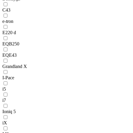
C43
e-tron
E220 d
EQB250
EQE43
Grandland X
I-Pace
i5
i7
Ioniq 5
iX