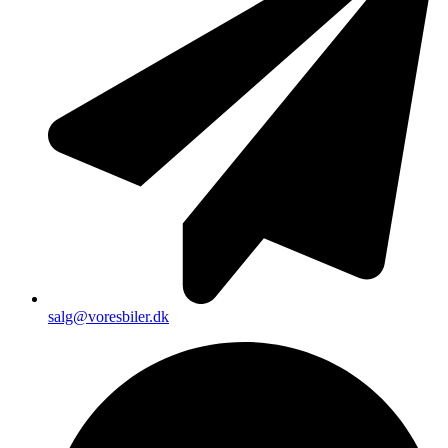
salg@voresbiler.dk