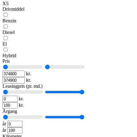
X5
Drivmiddel
Benzin
Diesel
El
Hybrid
Pris
kr.
kr.
Leasingpris (pr. md.)
kr.
kr.
Årgang
år
år
Kilometer