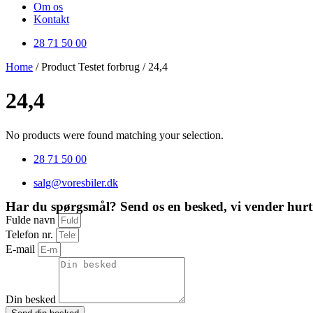
Om os
Kontakt
28 71 50 00
Home
/ Product Testet forbrug / 24,4
24,4
No products were found matching your selection.
28 71 50 00
salg@voresbiler.dk
Har du spørgsmål? Send os en besked, vi vender hurti
Fulde navn
Telefon nr.
E-mail
Din besked