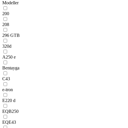
Modeller
200
208
296 GTB
320d
A250 e
Bentayga
C43
e-tron
E220 d
EQB250
EQE43