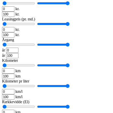
kr.
kr.
Leasingpris (pr. md.)
kr.
kr.
Årgang
år
år
Kilometer
km
km
Kilometer pr liter
km/l
km/l
Rækkevidde (El)
km