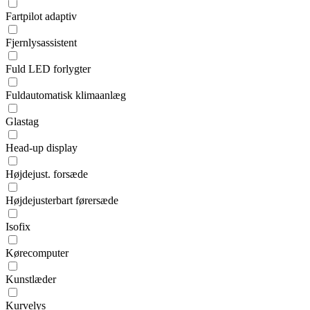
Fartpilot adaptiv
Fjernlysassistent
Fuld LED forlygter
Fuldautomatisk klimaanlæg
Glastag
Head-up display
Højdejust. forsæde
Højdejusterbart førersæde
Isofix
Kørecomputer
Kunstlæder
Kurvelys