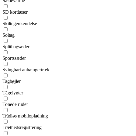
Sædevarme
SD kortlæser
Skiltegenkendelse
Soltag
Splitbagsæder
Sportssæder
Svingbart anhængertræk
Tagbøjler
Tågelygter
Tonede ruder
Trådløs mobilopladning
Træthedsregistrering