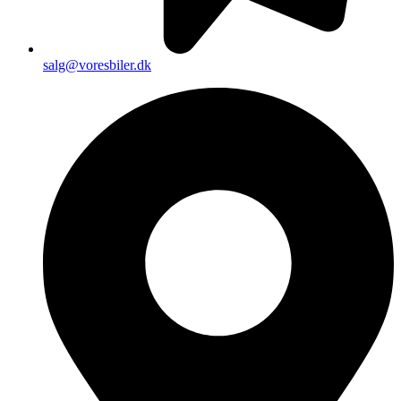
salg@voresbiler.dk