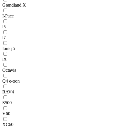
Grandland X
I-Pace
i5
i7
Ioniq 5
iX
Octavia
Q4 e-tron
RAV4
S500
V60
XC60