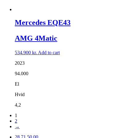
Mercedes EQE43
AMG 4Matic
534.900
kr.
Add to cart
2023
94.000
El
Hvid
4,2
1
2
→
28 71 50 00