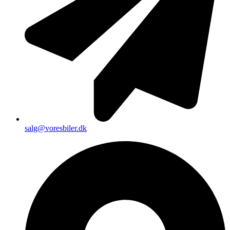
salg@voresbiler.dk