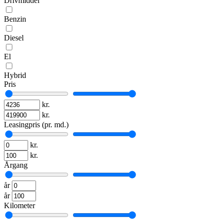
Drivmiddel
Benzin
Diesel
El
Hybrid
Pris
kr.
kr.
Leasingpris (pr. md.)
kr.
kr.
Årgang
år
år
Kilometer