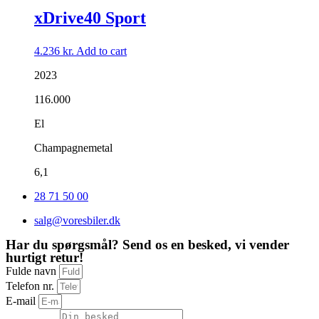
xDrive40 Sport
4.236
kr.
Add to cart
2023
116.000
El
Champagnemetal
6,1
28 71 50 00
salg@voresbiler.dk
Har du spørgsmål? Send os en besked, vi vender
hurtigt retur!
Fulde navn
Telefon nr.
E-mail