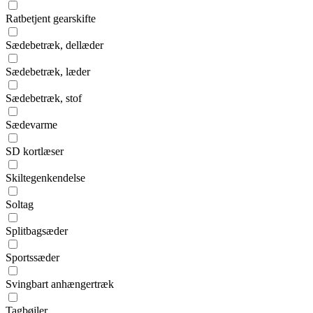
Ratbetjent gearskifte
Sædebetræk, dellæder
Sædebetræk, læder
Sædebetræk, stof
Sædevarme
SD kortlæser
Skiltegenkendelse
Soltag
Splitbagsæder
Sportssæder
Svingbart anhængertræk
Tagbøjler