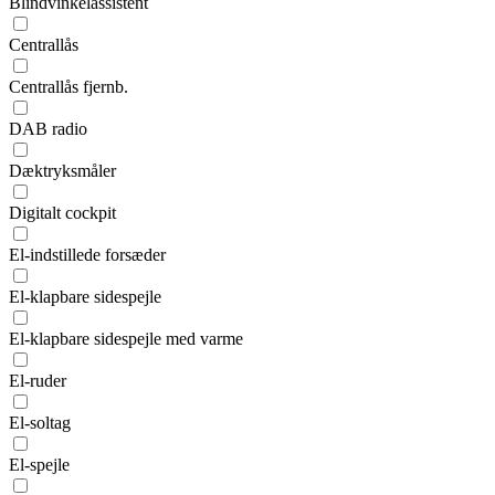
Blindvinkelassistent
Centrallås
Centrallås fjernb.
DAB radio
Dæktryksmåler
Digitalt cockpit
El-indstillede forsæder
El-klapbare sidespejle
El-klapbare sidespejle med varme
El-ruder
El-soltag
El-spejle