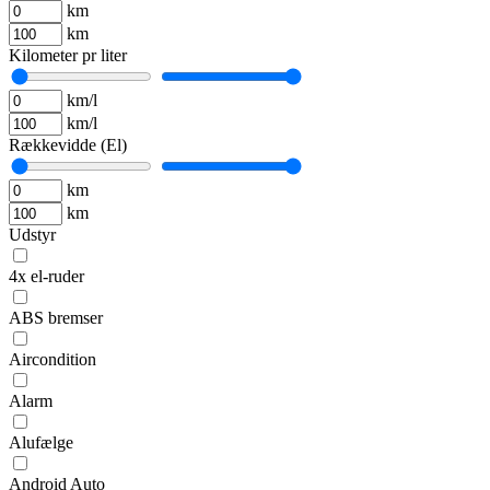
km
km
Kilometer pr liter
km/l
km/l
Rækkevidde (El)
km
km
Udstyr
4x el-ruder
ABS bremser
Aircondition
Alarm
Alufælge
Android Auto