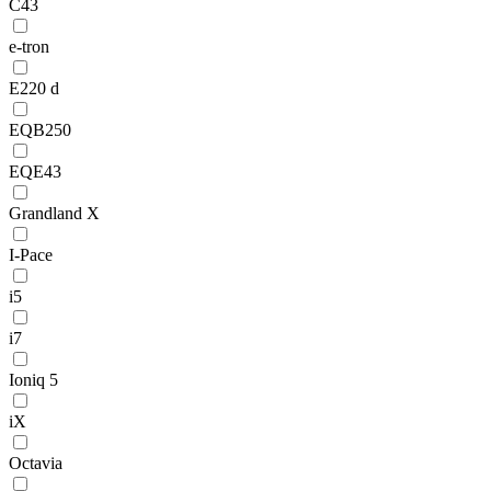
C43
e-tron
E220 d
EQB250
EQE43
Grandland X
I-Pace
i5
i7
Ioniq 5
iX
Octavia