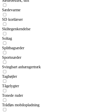
Sædebetræk, stof
Sædevarme
SD kortlæser
Skiltegenkendelse
Soltag
Splitbagsæder
Sportssæder
Svingbart anhængertræk
Tagbøjler
Tågelygter
Tonede ruder
Trådløs mobilopladning