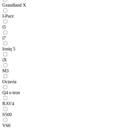
Grandland X
I-Pace
i5
i7
Ioniq 5
iX
M3
Octavia
Q4 e-tron
RAV4
S500
V60