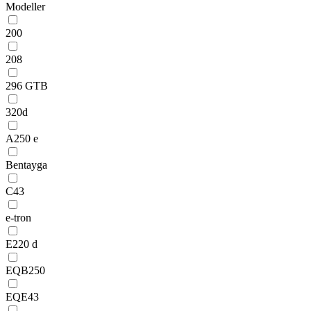
Modeller
200
208
296 GTB
320d
A250 e
Bentayga
C43
e-tron
E220 d
EQB250
EQE43