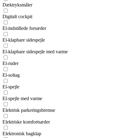
Dæktryksmåler
Digitalt cockpit
El-indstillede forsæder
El-klapbare sidespejle
El-klapbare sidespejle med varme
El-ruder
El-soltag
El-spejle
El-spejle med varme
Elektrisk parkeringsbremse
Elektriske komfortsæder
Elektronisk bagklap