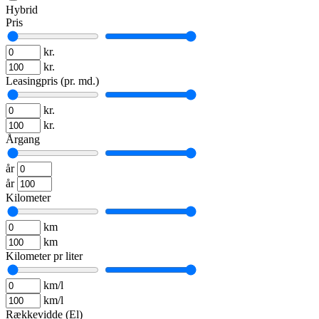
Hybrid
Pris
kr.
kr.
Leasingpris (pr. md.)
kr.
kr.
Årgang
år
år
Kilometer
km
km
Kilometer pr liter
km/l
km/l
Rækkevidde (El)