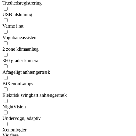
Træthedsregistrering
USB tilslutning
Varme i rat
Vognbaneassistent
2 zone klimaanlæg
360 grader kamera
Aftageligt anhængertræk
BiXenonLamps
Elektrisk svingbart anhængertræk
NightVision
Undervogn, adaptiv
Xenonlygter
Vis flere