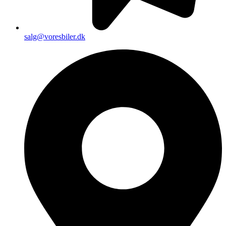
salg@voresbiler.dk