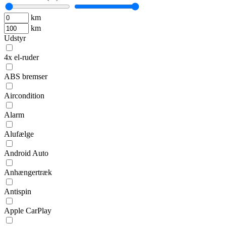
km
km
Udstyr
4x el-ruder
ABS bremser
Aircondition
Alarm
Alufælge
Android Auto
Anhængertræk
Antispin
Apple CarPlay