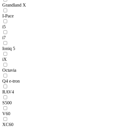
Grandland X
I-Pace
i5
i7
Ioniq 5
iX
Octavia
Q4 e-tron
RAV4
S500
V60
XC60