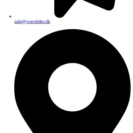
salg@voresbiler.dk