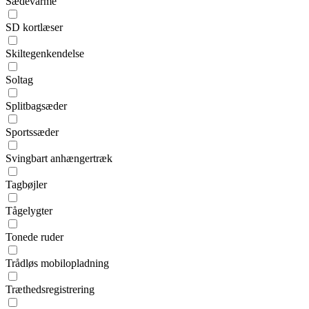
Sædevarme
SD kortlæser
Skiltegenkendelse
Soltag
Splitbagsæder
Sportssæder
Svingbart anhængertræk
Tagbøjler
Tågelygter
Tonede ruder
Trådløs mobilopladning
Træthedsregistrering