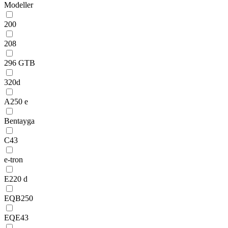
Modeller
200
208
296 GTB
320d
A250 e
Bentayga
C43
e-tron
E220 d
EQB250
EQE43