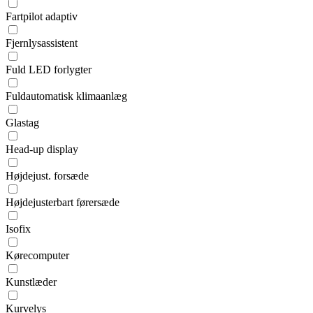
Fartpilot adaptiv
Fjernlysassistent
Fuld LED forlygter
Fuldautomatisk klimaanlæg
Glastag
Head-up display
Højdejust. forsæde
Højdejusterbart førersæde
Isofix
Kørecomputer
Kunstlæder
Kurvelys