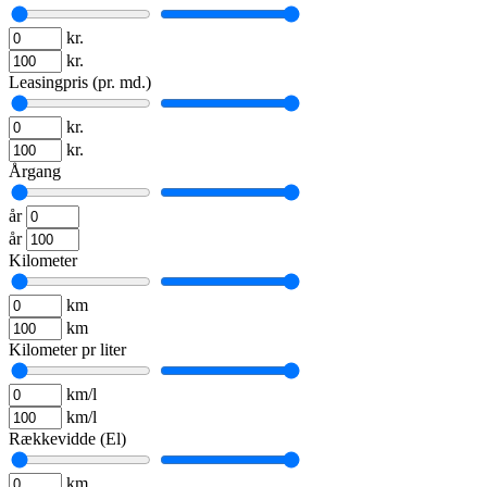
kr.
kr.
Leasingpris (pr. md.)
kr.
kr.
Årgang
år
år
Kilometer
km
km
Kilometer pr liter
km/l
km/l
Rækkevidde (El)
km