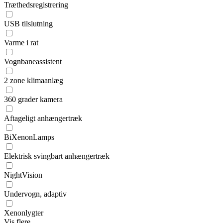
Træthedsregistrering
USB tilslutning
Varme i rat
Vognbaneassistent
2 zone klimaanlæg
360 grader kamera
Aftageligt anhængertræk
BiXenonLamps
Elektrisk svingbart anhængertræk
NightVision
Undervogn, adaptiv
Xenonlygter
Vis flere