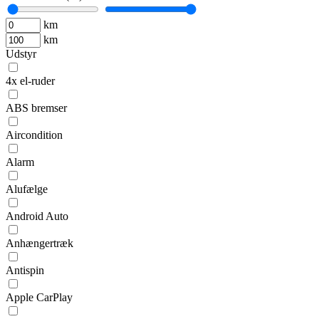
km
km
Udstyr
4x el-ruder
ABS bremser
Aircondition
Alarm
Alufælge
Android Auto
Anhængertræk
Antispin
Apple CarPlay