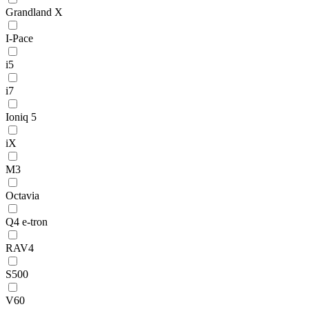
Grandland X
I-Pace
i5
i7
Ioniq 5
iX
M3
Octavia
Q4 e-tron
RAV4
S500
V60