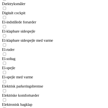
Dæktryksmåler
Digitalt cockpit
El-indstillede forsæder
El-klapbare sidespejle
El-klapbare sidespejle med varme
El-ruder
El-soltag
El-spejle
El-spejle med varme
Elektrisk parkeringsbremse
Elektriske komfortsæder
Elektronisk bagklap