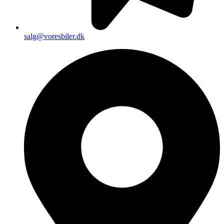
salg@voresbiler.dk