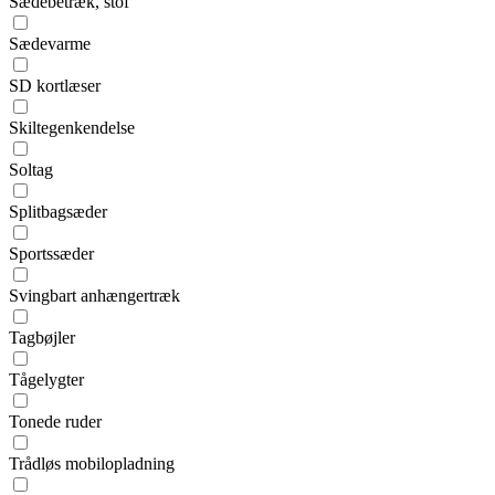
Sædebetræk, stof
Sædevarme
SD kortlæser
Skiltegenkendelse
Soltag
Splitbagsæder
Sportssæder
Svingbart anhængertræk
Tagbøjler
Tågelygter
Tonede ruder
Trådløs mobilopladning