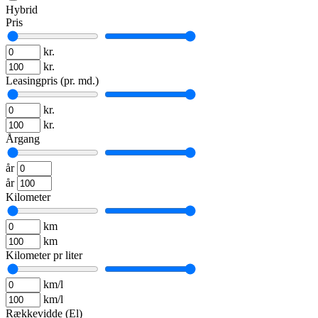
Hybrid
Pris
kr.
kr.
Leasingpris (pr. md.)
kr.
kr.
Årgang
år
år
Kilometer
km
km
Kilometer pr liter
km/l
km/l
Rækkevidde (El)