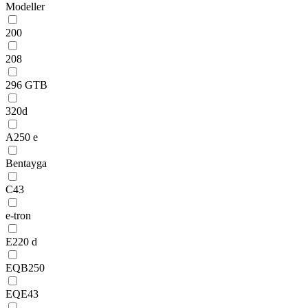
Modeller
200
208
296 GTB
320d
A250 e
Bentayga
C43
e-tron
E220 d
EQB250
EQE43