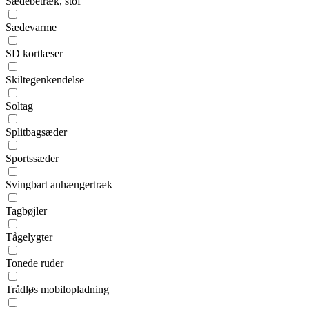
Sædebetræk, stof
Sædevarme
SD kortlæser
Skiltegenkendelse
Soltag
Splitbagsæder
Sportssæder
Svingbart anhængertræk
Tagbøjler
Tågelygter
Tonede ruder
Trådløs mobilopladning