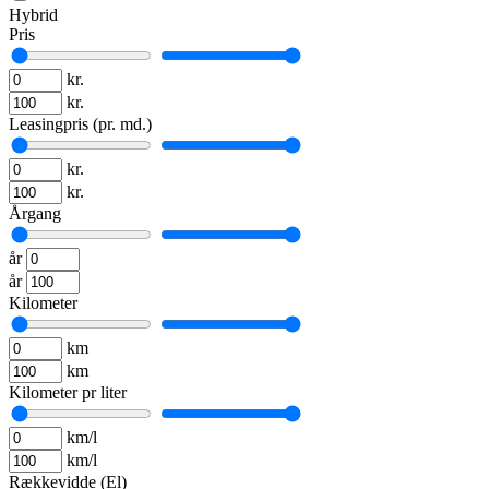
Hybrid
Pris
kr.
kr.
Leasingpris (pr. md.)
kr.
kr.
Årgang
år
år
Kilometer
km
km
Kilometer pr liter
km/l
km/l
Rækkevidde (El)