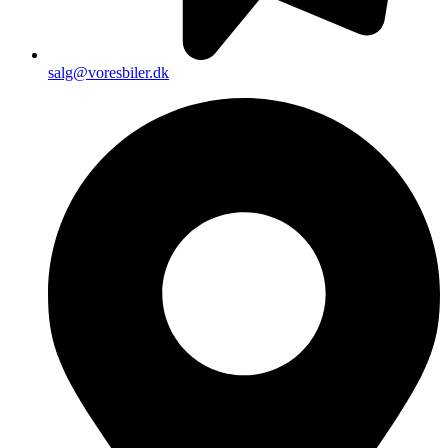
salg@voresbiler.dk