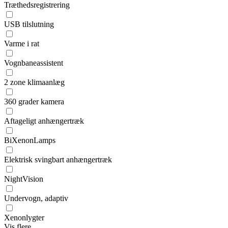
Træthedsregistrering
USB tilslutning
Varme i rat
Vognbaneassistent
2 zone klimaanlæg
360 grader kamera
Aftageligt anhængertræk
BiXenonLamps
Elektrisk svingbart anhængertræk
NightVision
Undervogn, adaptiv
Xenonlygter
Vis flere