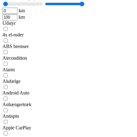
km
km
Udstyr
4x el-ruder
ABS bremser
Aircondition
Alarm
Alufælge
Android Auto
Anhængertræk
Antispin
Apple CarPlay