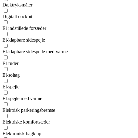
Dæktryksmåler
Digitalt cockpit
El-indstillede forsæder
El-klapbare sidespejle
El-klapbare sidespejle med varme
El-ruder
El-soltag
El-spejle
El-spejle med varme
Elektrisk parkeringsbremse
Elektriske komfortsæder
Elektronisk bagklap