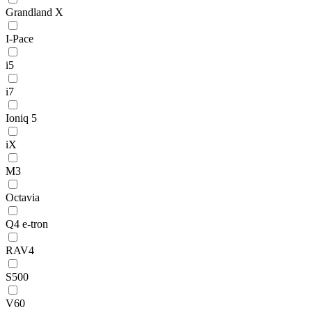
Grandland X
I-Pace
i5
i7
Ioniq 5
iX
M3
Octavia
Q4 e-tron
RAV4
S500
V60