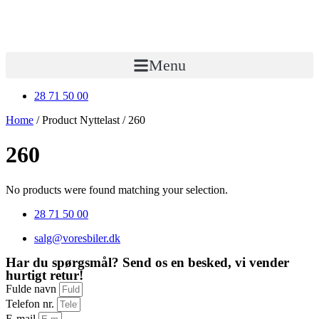
Menu
28 71 50 00
Home
/ Product Nyttelast / 260
260
No products were found matching your selection.
28 71 50 00
salg@voresbiler.dk
Har du spørgsmål? Send os en besked, vi vender
hurtigt retur!
Fulde navn
Telefon nr.
E-mail