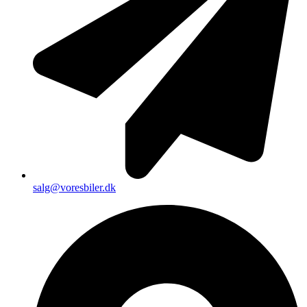
salg@voresbiler.dk