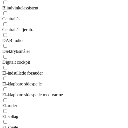
Blindvinkelassistent
Centrallås
Centrallås fjernb.
DAB radio
Dæktryksmåler
Digitalt cockpit
El-indstillede forsæder
El-klapbare sidespejle
El-klapbare sidespejle med varme
El-ruder
El-soltag
El-spejle