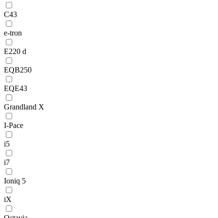
C43
e-tron
E220 d
EQB250
EQE43
Grandland X
I-Pace
i5
i7
Ioniq 5
iX
Octavia