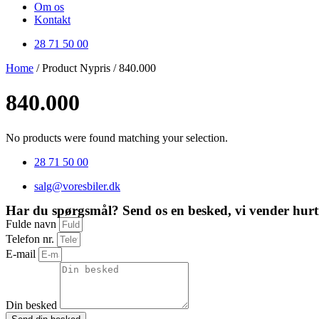
Om os
Kontakt
28 71 50 00
Home
/ Product Nypris / 840.000
840.000
No products were found matching your selection.
28 71 50 00
salg@voresbiler.dk
Har du spørgsmål? Send os en besked, vi vender hurti
Fulde navn
Telefon nr.
E-mail
Din besked