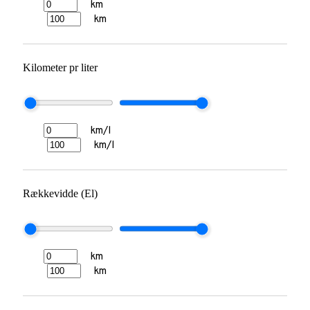
km
km
Kilometer pr liter
km/l
km/l
Rækkevidde (El)
km
km