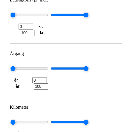
kr.
kr.
Årgang
år
år
Kilometer