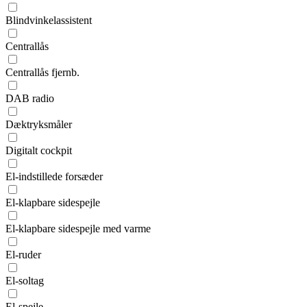
Blindvinkelassistent
Centrallås
Centrallås fjernb.
DAB radio
Dæktryksmåler
Digitalt cockpit
El-indstillede forsæder
El-klapbare sidespejle
El-klapbare sidespejle med varme
El-ruder
El-soltag
El-spejle