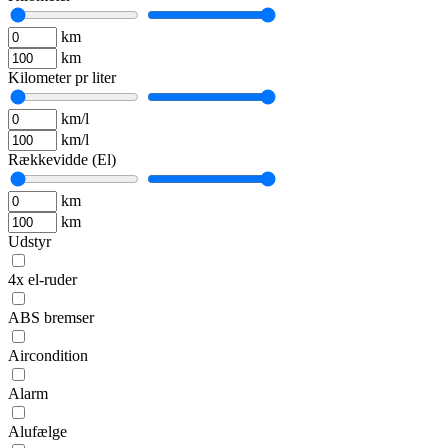
km
km
Kilometer pr liter
km/l
km/l
Rækkevidde (El)
km
km
Udstyr
4x el-ruder
ABS bremser
Aircondition
Alarm
Alufælge