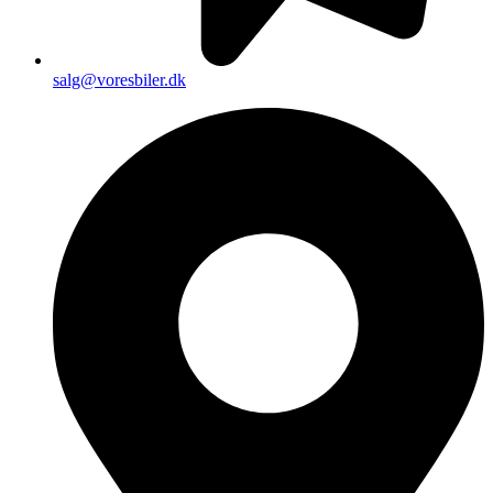
salg@voresbiler.dk