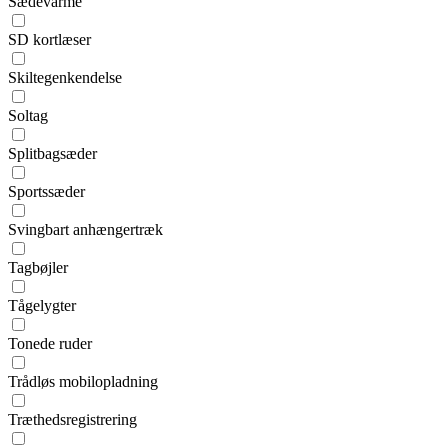
Sædevarme
SD kortlæser
Skiltegenkendelse
Soltag
Splitbagsæder
Sportssæder
Svingbart anhængertræk
Tagbøjler
Tågelygter
Tonede ruder
Trådløs mobilopladning
Træthedsregistrering