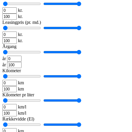
kr.
kr.
Leasingpris (pr. md.)
kr.
kr.
Årgang
år
år
Kilometer
km
km
Kilometer pr liter
km/l
km/l
Rækkevidde (El)
km