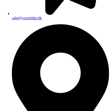
salg@voresbiler.dk