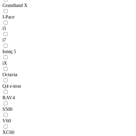
Grandland X
I-Pace
i5
i7
Ioniq 5
iX
Octavia
Q4 e-tron
RAV4
S500
V60
XC60