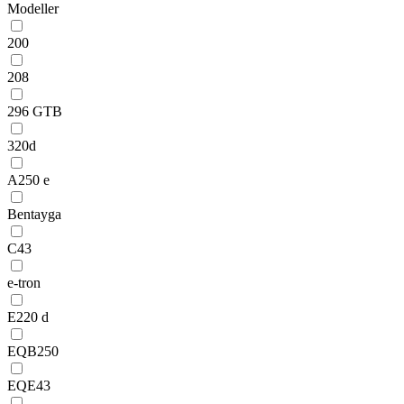
Modeller
200
208
296 GTB
320d
A250 e
Bentayga
C43
e-tron
E220 d
EQB250
EQE43