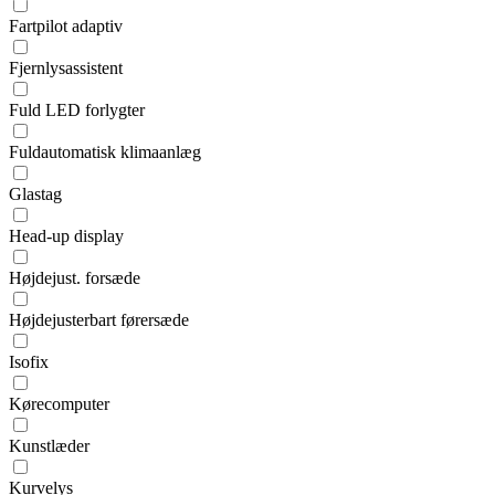
Fartpilot adaptiv
Fjernlysassistent
Fuld LED forlygter
Fuldautomatisk klimaanlæg
Glastag
Head-up display
Højdejust. forsæde
Højdejusterbart førersæde
Isofix
Kørecomputer
Kunstlæder
Kurvelys