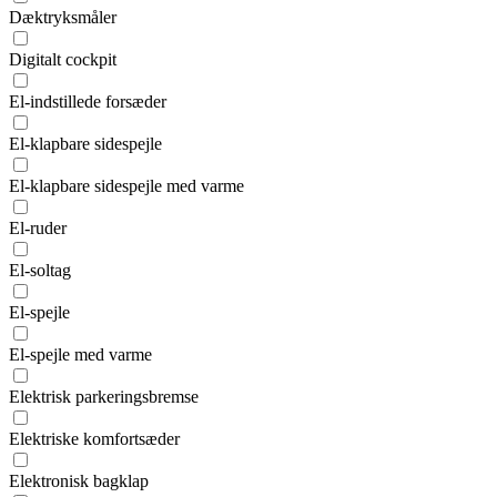
Dæktryksmåler
Digitalt cockpit
El-indstillede forsæder
El-klapbare sidespejle
El-klapbare sidespejle med varme
El-ruder
El-soltag
El-spejle
El-spejle med varme
Elektrisk parkeringsbremse
Elektriske komfortsæder
Elektronisk bagklap