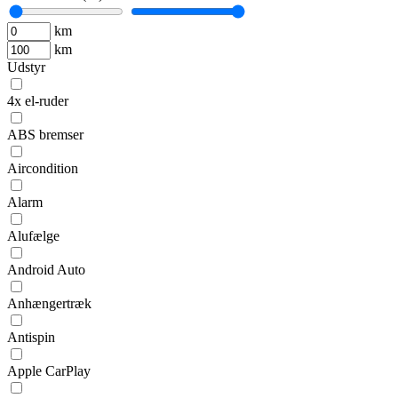
km
km
Udstyr
4x el-ruder
ABS bremser
Aircondition
Alarm
Alufælge
Android Auto
Anhængertræk
Antispin
Apple CarPlay