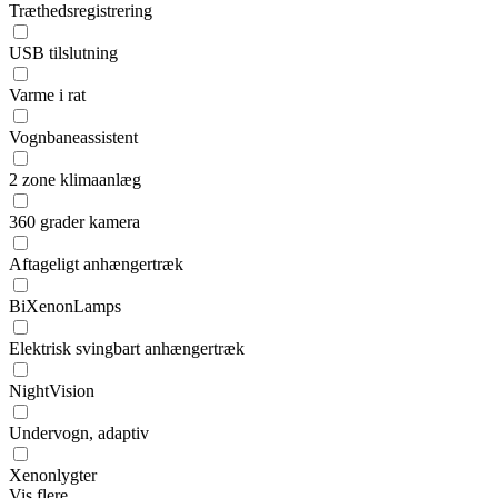
Træthedsregistrering
USB tilslutning
Varme i rat
Vognbaneassistent
2 zone klimaanlæg
360 grader kamera
Aftageligt anhængertræk
BiXenonLamps
Elektrisk svingbart anhængertræk
NightVision
Undervogn, adaptiv
Xenonlygter
Vis flere