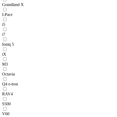
Grandland X
I-Pace
i5
i7
Ioniq 5
iX
M3
Octavia
Q4 e-tron
RAV4
S500
V60