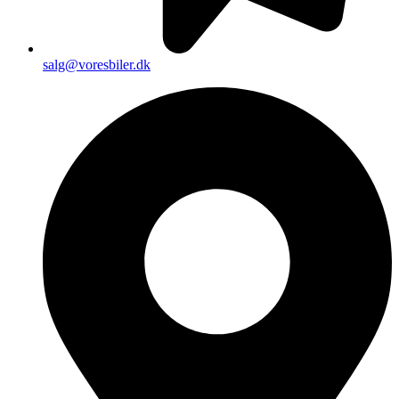
salg@voresbiler.dk