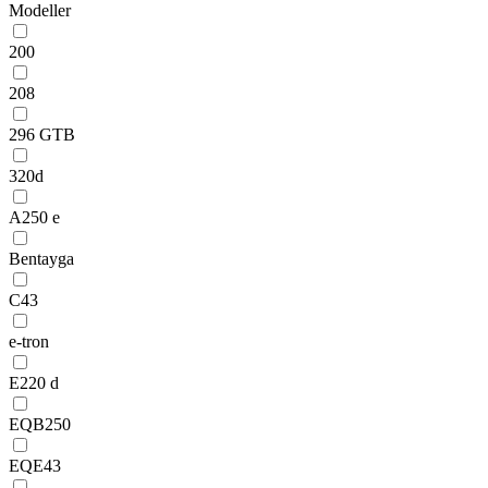
Modeller
200
208
296 GTB
320d
A250 e
Bentayga
C43
e-tron
E220 d
EQB250
EQE43