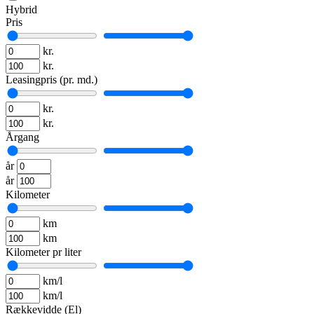
Hybrid
Pris
kr.
kr.
Leasingpris (pr. md.)
kr.
kr.
Årgang
år
år
Kilometer
km
km
Kilometer pr liter
km/l
km/l
Rækkevidde (El)