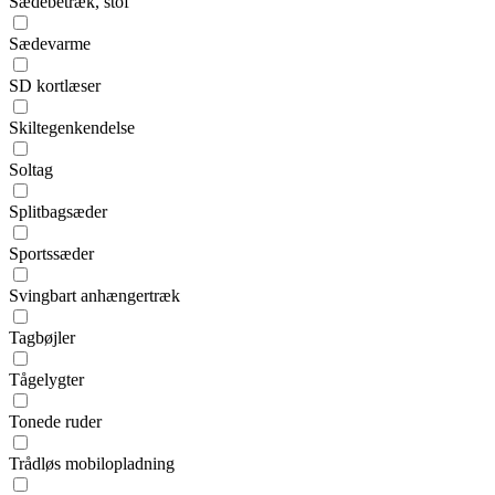
Sædebetræk, stof
Sædevarme
SD kortlæser
Skiltegenkendelse
Soltag
Splitbagsæder
Sportssæder
Svingbart anhængertræk
Tagbøjler
Tågelygter
Tonede ruder
Trådløs mobilopladning