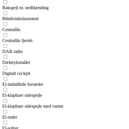
Bakspejl m. nedblænding
Blindvinkelassistent
Centrallås
Centrallås fjernb.
DAB radio
Dæktryksmåler
Digitalt cockpit
El-indstillede forsæder
El-klapbare sidespejle
El-klapbare sidespejle med varme
El-ruder
El-soltag