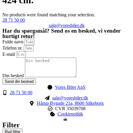
424 cm.
No products were found matching your selection.
28 71 50 00
salg@voresbiler.dk
Har du spørgsmål? Send os en besked, vi vender
hurtigt retur!
Fulde navn
Telefon nr.
E-mail
Din besked
Send din besked
Vores Biler ApS
28 71 50 00
salg@voresbiler.dk
Hårup Bygade 21a, 8600 Silkeborg
CVR 35039708
Cookiepolitik
Filter
Ryd filtre