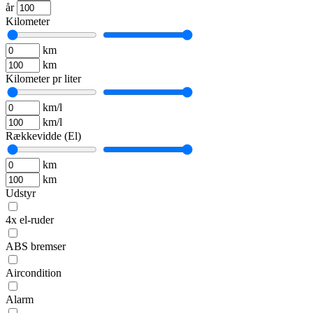
år
Kilometer
km
km
Kilometer pr liter
km/l
km/l
Rækkevidde (El)
km
km
Udstyr
4x el-ruder
ABS bremser
Aircondition
Alarm