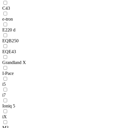
C43
e-tron
E220 d
EQB250
EQE43
Grandland X
I-Pace
i5
i7
Ioniq 5
iX
M3