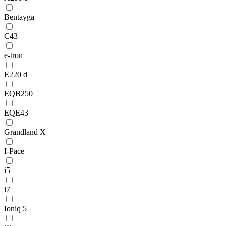
Bentayga
C43
e-tron
E220 d
EQB250
EQE43
Grandland X
I-Pace
i5
i7
Ioniq 5