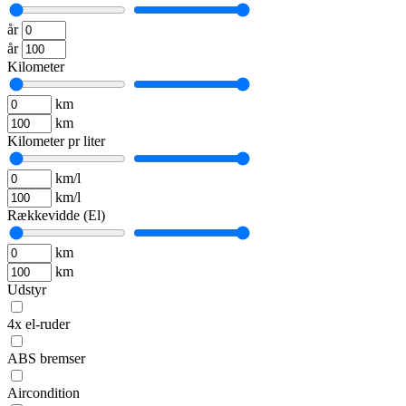
år
år
Kilometer
km
km
Kilometer pr liter
km/l
km/l
Rækkevidde (El)
km
km
Udstyr
4x el-ruder
ABS bremser
Aircondition