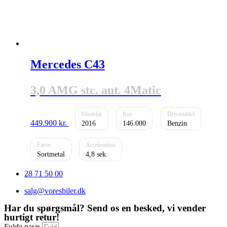
Mercedes C43
3,0 AMG stc. aut. 4Matic
449.900
kr.
2016
146.000
Benzin
Sortmetal
4,8
28 71 50 00
salg@voresbiler.dk
Har du spørgsmål? Send os en besked, vi vender
hurtigt retur!
Fulde navn