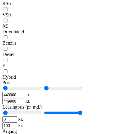
RS6
V90
X5
Drivmiddel
Benzin
Diesel
El
Hybrid
Pris
kr.
kr.
Leasingpris (pr. md.)
kr.
kr.
Årgang