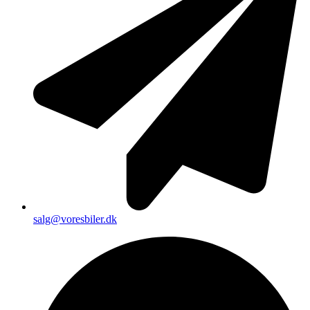
salg@voresbiler.dk