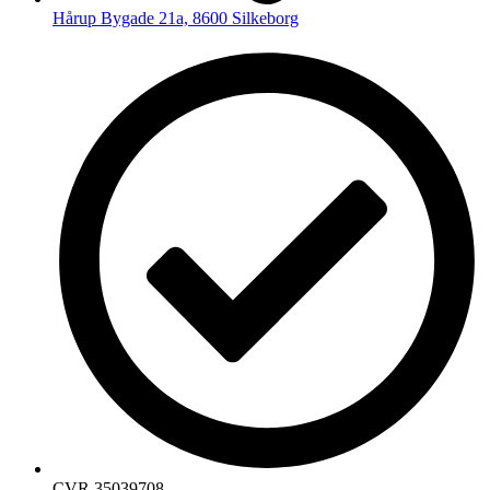
Hårup Bygade 21a, 8600 Silkeborg
CVR 35039708