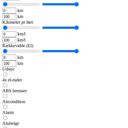
km
km
Kilometer pr liter
km/l
km/l
Rækkevidde (El)
km
km
Udstyr
4x el-ruder
ABS bremser
Aircondition
Alarm
Alufælge