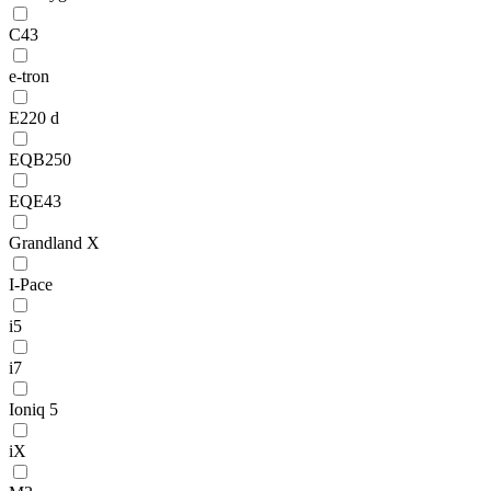
C43
e-tron
E220 d
EQB250
EQE43
Grandland X
I-Pace
i5
i7
Ioniq 5
iX