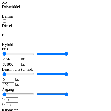
X5
Drivmiddel
Benzin
Diesel
El
Hybrid
Pris
kr.
kr.
Leasingpris (pr. md.)
kr.
kr.
Årgang
år
år
Kilometer