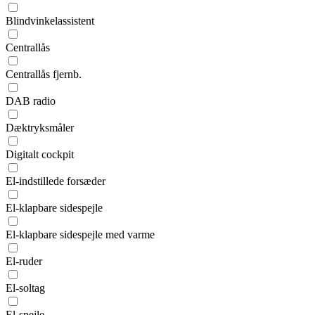
Blindvinkelassistent
Centrallås
Centrallås fjernb.
DAB radio
Dæktryksmåler
Digitalt cockpit
El-indstillede forsæder
El-klapbare sidespejle
El-klapbare sidespejle med varme
El-ruder
El-soltag
El-spejle