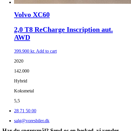
Volvo XC60
2,0 T8 ReCharge Inscription aut.
AWD
399.900
kr.
Add to cart
2020
142.000
Hybrid
Koksmetal
5,5
28 71 50 00
salg@voresbiler.dk
Har du spørgsmål? Send os en besked, vi vender