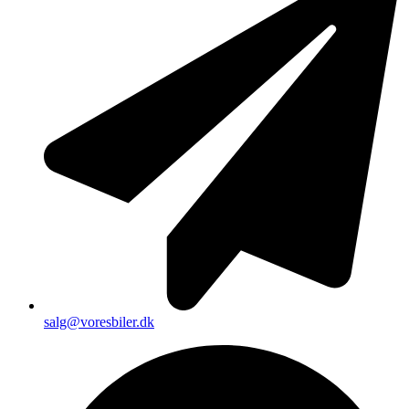
salg@voresbiler.dk