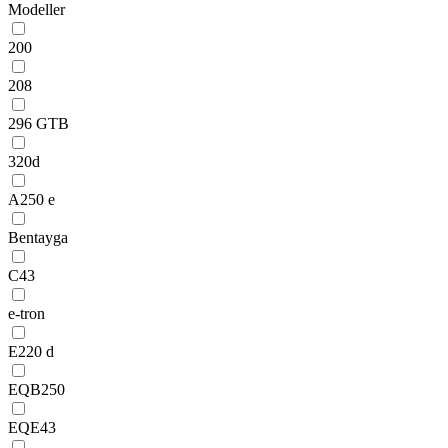
Modeller
200
208
296 GTB
320d
A250 e
Bentayga
C43
e-tron
E220 d
EQB250
EQE43