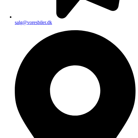
salg@voresbiler.dk