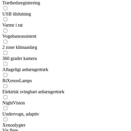
Træthedsregistrering
USB tilslutning
Varme i rat
Vognbaneassistent
2 zone klimaanlæg
360 grader kamera
Aftageligt anhængertræk
BiXenonLamps
Elektrisk svingbart anhængertræk
NightVision
Undervogn, adaptiv
Xenonlygter
Vis flere