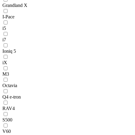
Grandland X
I-Pace
i5
i7
Ioniq 5
iX
M3
Octavia
Q4 e-tron
RAV4
S500
V60