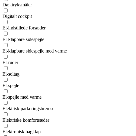
Dæktryksmåler
Digitalt cockpit
El-indstillede forsæder
El-klapbare sidespejle
El-klapbare sidespejle med varme
El-ruder
El-soltag
El-spejle
El-spejle med varme
Elektrisk parkeringsbremse
Elektriske komfortsæder
Elektronisk bagklap