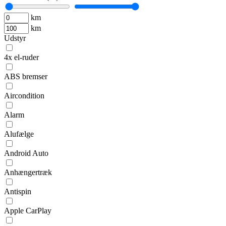
km
km
Udstyr
4x el-ruder
ABS bremser
Aircondition
Alarm
Alufælge
Android Auto
Anhængertræk
Antispin
Apple CarPlay