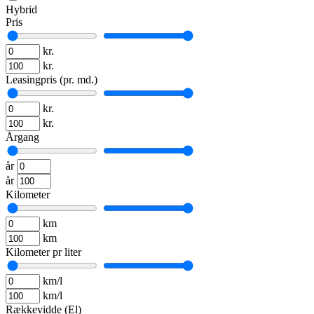
Hybrid
Pris
kr.
kr.
Leasingpris (pr. md.)
kr.
kr.
Årgang
år
år
Kilometer
km
km
Kilometer pr liter
km/l
km/l
Rækkevidde (El)