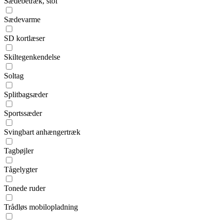
Sædebetræk, stof
Sædevarme
SD kortlæser
Skiltegenkendelse
Soltag
Splitbagsæder
Sportssæder
Svingbart anhængertræk
Tagbøjler
Tågelygter
Tonede ruder
Trådløs mobilopladning