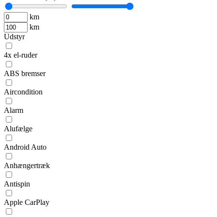
km
km
Udstyr
4x el-ruder
ABS bremser
Aircondition
Alarm
Alufælge
Android Auto
Anhængertræk
Antispin
Apple CarPlay