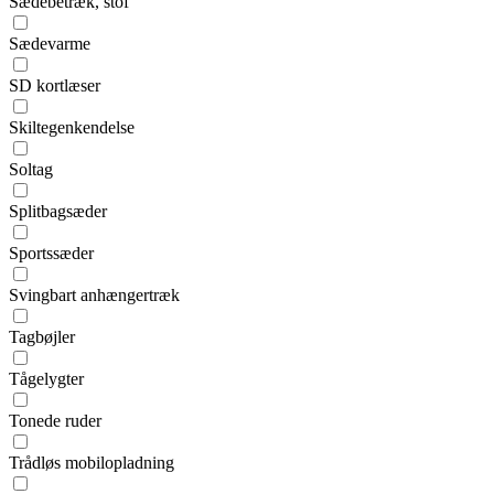
Sædebetræk, stof
Sædevarme
SD kortlæser
Skiltegenkendelse
Soltag
Splitbagsæder
Sportssæder
Svingbart anhængertræk
Tagbøjler
Tågelygter
Tonede ruder
Trådløs mobilopladning