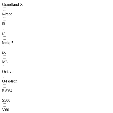
Grandland X
I-Pace
i5
i7
Ioniq 5
iX
M3
Octavia
Q4 e-tron
RAV4
S500
V60