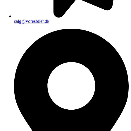
salg@voresbiler.dk