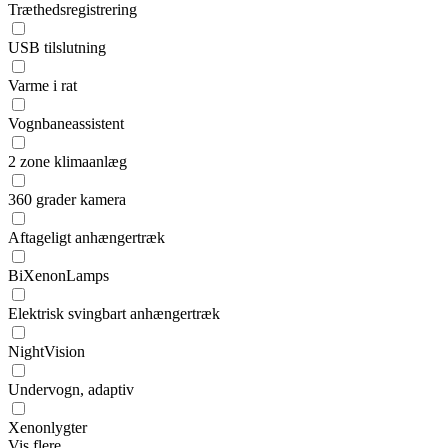
Træthedsregistrering
USB tilslutning
Varme i rat
Vognbaneassistent
2 zone klimaanlæg
360 grader kamera
Aftageligt anhængertræk
BiXenonLamps
Elektrisk svingbart anhængertræk
NightVision
Undervogn, adaptiv
Xenonlygter
Vis flere