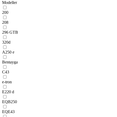
Modeller
200
208
296 GTB
320d
A250 e
Bentayga
C43
e-tron
E220 d
EQB250
EQE43