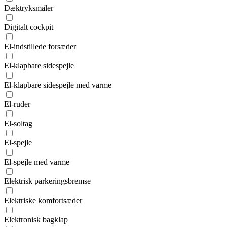
Dæktryksmåler
Digitalt cockpit
El-indstillede forsæder
El-klapbare sidespejle
El-klapbare sidespejle med varme
El-ruder
El-soltag
El-spejle
El-spejle med varme
Elektrisk parkeringsbremse
Elektriske komfortsæder
Elektronisk bagklap