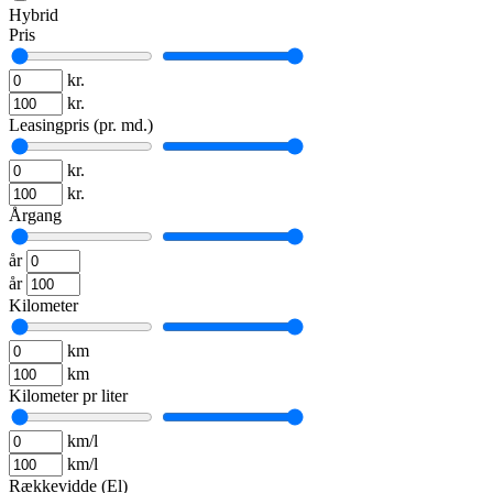
Hybrid
Pris
kr.
kr.
Leasingpris (pr. md.)
kr.
kr.
Årgang
år
år
Kilometer
km
km
Kilometer pr liter
km/l
km/l
Rækkevidde (El)