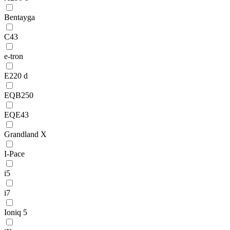
Bentayga
C43
e-tron
E220 d
EQB250
EQE43
Grandland X
I-Pace
i5
i7
Ioniq 5