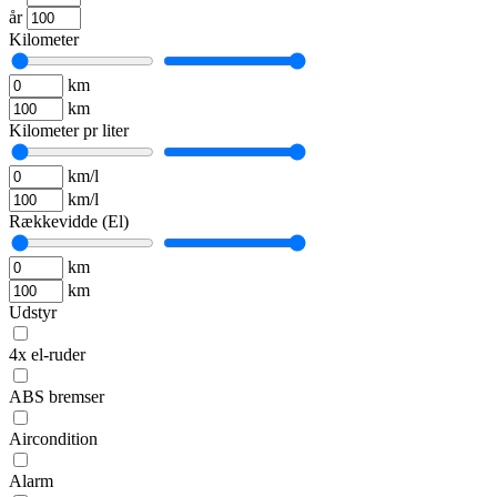
år
Kilometer
km
km
Kilometer pr liter
km/l
km/l
Rækkevidde (El)
km
km
Udstyr
4x el-ruder
ABS bremser
Aircondition
Alarm