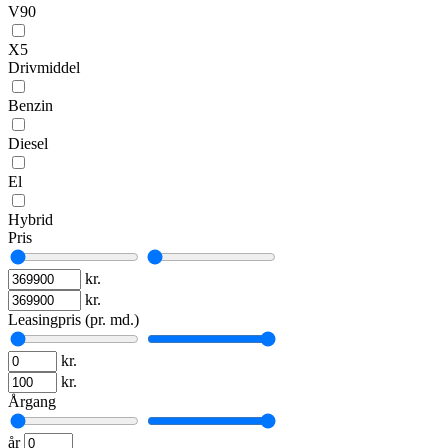
V90
X5
Drivmiddel
Benzin
Diesel
El
Hybrid
Pris
kr.
kr.
Leasingpris (pr. md.)
kr.
kr.
Årgang
år