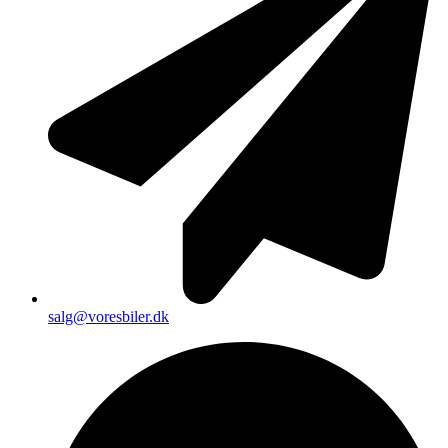
salg@voresbiler.dk