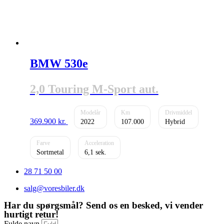
BMW 530e
2,0 Touring M-Sport aut.
369.900
kr.
2022
107.000
Hybrid
Sortmetal
6,1
28 71 50 00
salg@voresbiler.dk
Har du spørgsmål? Send os en besked, vi vender
hurtigt retur!
Fulde navn