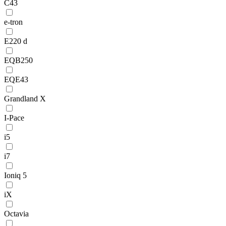
C43
e-tron
E220 d
EQB250
EQE43
Grandland X
I-Pace
i5
i7
Ioniq 5
iX
Octavia