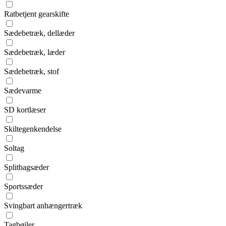
Ratbetjent gearskifte
Sædebetræk, dellæder
Sædebetræk, læder
Sædebetræk, stof
Sædevarme
SD kortlæser
Skiltegenkendelse
Soltag
Splitbagsæder
Sportssæder
Svingbart anhængertræk
Tagbøjler