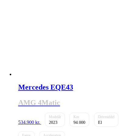
Mercedes EQE43
AMG 4Matic
534.900
kr.
2023
94.000
El