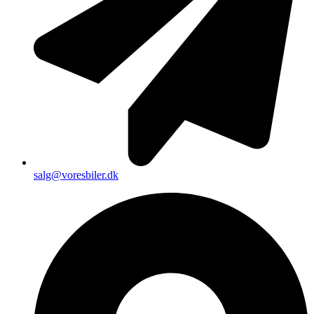
salg@voresbiler.dk