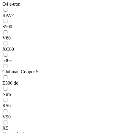
Q4 e-tron
RAV4
S500
V60
XC60
530e
Clubman Cooper S
E300 de
Niro
RS6
V90
X5