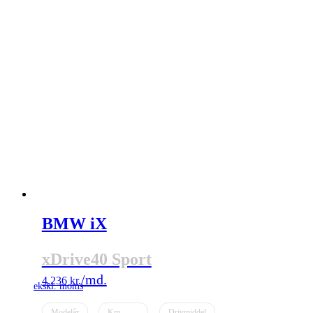
BMW iX
xDrive40 Sport
4.236
kr.