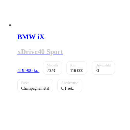
BMW iX
xDrive40 Sport
419.900
kr.
2023
116.000
El
Champagnemetal
6,1