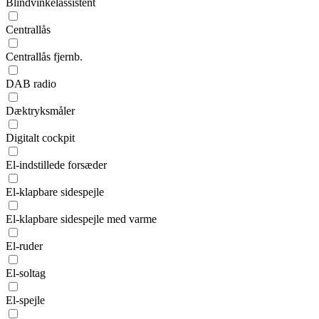
Blindvinkelassistent
Centrallås
Centrallås fjernb.
DAB radio
Dæktryksmåler
Digitalt cockpit
El-indstillede forsæder
El-klapbare sidespejle
El-klapbare sidespejle med varme
El-ruder
El-soltag
El-spejle