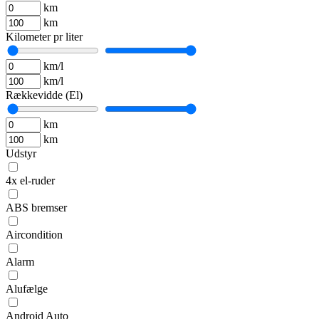
km
km
Kilometer pr liter
km/l
km/l
Rækkevidde (El)
km
km
Udstyr
4x el-ruder
ABS bremser
Aircondition
Alarm
Alufælge
Android Auto