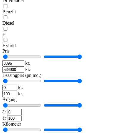
Drivmiddel
Benzin
Diesel
El
Hybrid
Pris
kr.
kr.
Leasingpris (pr. md.)
kr.
kr.
Årgang
år
år
Kilometer