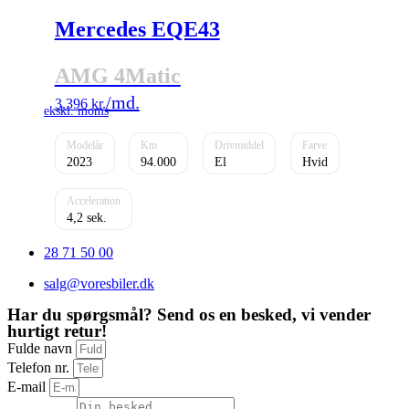
Mercedes EQE43
AMG 4Matic
3.396
kr.
2023
94.000
El
Hvid
4,2
28 71 50 00
salg@voresbiler.dk
Har du spørgsmål? Send os en besked, vi vender
hurtigt retur!
Fulde navn
Telefon nr.
E-mail