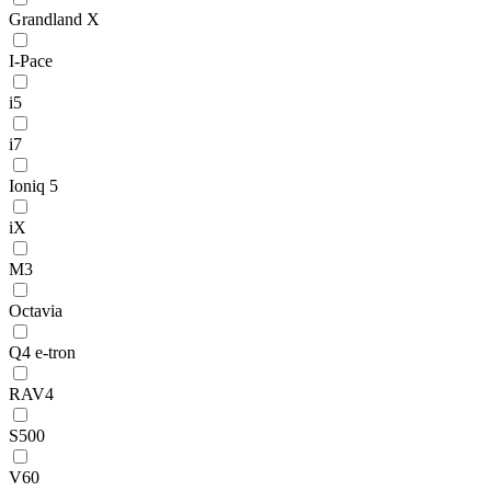
Grandland X
I-Pace
i5
i7
Ioniq 5
iX
M3
Octavia
Q4 e-tron
RAV4
S500
V60