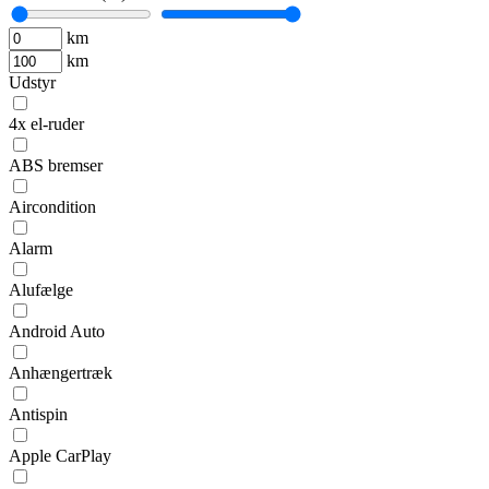
km
km
Udstyr
4x el-ruder
ABS bremser
Aircondition
Alarm
Alufælge
Android Auto
Anhængertræk
Antispin
Apple CarPlay