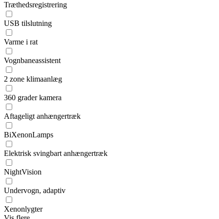
Træthedsregistrering
USB tilslutning
Varme i rat
Vognbaneassistent
2 zone klimaanlæg
360 grader kamera
Aftageligt anhængertræk
BiXenonLamps
Elektrisk svingbart anhængertræk
NightVision
Undervogn, adaptiv
Xenonlygter
Vis flere