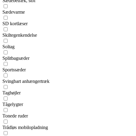
Sædebetræk, stof
Sædevarme
SD kortlæser
Skiltegenkendelse
Soltag
Splitbagsæder
Sportssæder
Svingbart anhængertræk
Tagbøjler
Tågelygter
Tonede ruder
Trådløs mobilopladning