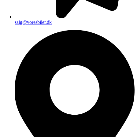
salg@voresbiler.dk