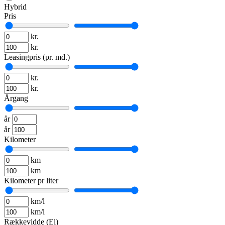
Hybrid
Pris
kr.
kr.
Leasingpris (pr. md.)
kr.
kr.
Årgang
år
år
Kilometer
km
km
Kilometer pr liter
km/l
km/l
Rækkevidde (El)