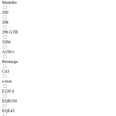
Modeller
200
208
296 GTB
320d
A250 e
Bentayga
C43
e-tron
E220 d
EQB250
EQE43